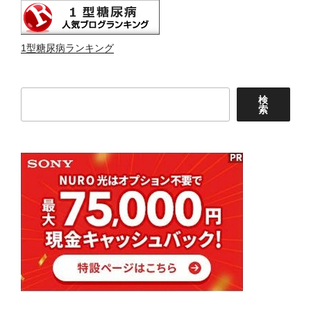
1型糖尿病ランキング
検
検
索
索