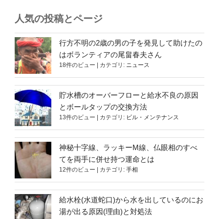
人気の投稿とページ
行方不明の2歳の男の子を発見して助けたの
はボランティアの尾畠春夫さん
18件のビュー
|
カテゴリ:
ニュース
貯水槽のオーバーフローと給水不良の原因
とボールタップの交換方法
13件のビュー
|
カテゴリ:
ビル・メンテナンス
神秘十字線、ラッキーM線、仏眼相のすべ
てを両手に併せ持つ運命とは
12件のビュー
|
カテゴリ:
手相
給水栓(水道蛇口)から水を出しているのにお
湯が出る原因(理由)と対処法