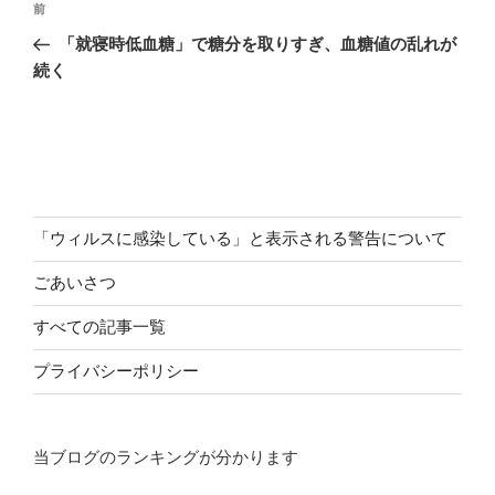
前
前
稿
の
「就寝時低血糖」で糖分を取りすぎ、血糖値の乱れが
ナ
投
続く
ビ
稿
ゲ
ー
シ
ョ
「ウィルスに感染している」と表示される警告について
ン
ごあいさつ
すべての記事一覧
プライバシーポリシー
当ブログのランキングが分かります