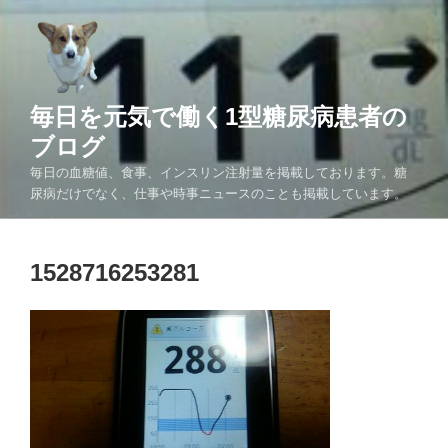
コ
ン
テ
ン
ツ
毎日を元気で働く1型糖尿病患者の
へ
ブログ
ス
毎日の血糖値、食事、インスリン注射量を掲載しております。糖
キ
尿病だけでなく、仕事や時事ニュースのことも掲載しています。
ッ
プ
1528716253281