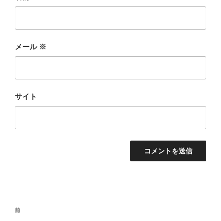
メール
※
サイト
投
前
前
稿