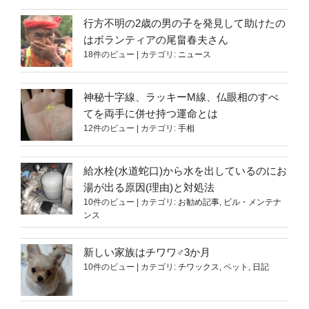
行方不明の2歳の男の子を発見して助けたの
はボランティアの尾畠春夫さん
18件のビュー
|
カテゴリ:
ニュース
神秘十字線、ラッキーM線、仏眼相のすべ
てを両手に併せ持つ運命とは
12件のビュー
|
カテゴリ:
手相
給水栓(水道蛇口)から水を出しているのにお
湯が出る原因(理由)と対処法
10件のビュー
|
カテゴリ:
お勧め記事
,
ビル・メンテナ
ンス
新しい家族はチワワ♂3か月
10件のビュー
|
カテゴリ:
チワックス
,
ペット
,
日記