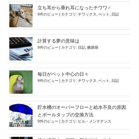
立ち耳から垂れ耳になったチワワ♂
9件のビュー
|
カテゴリ:
チワックス
,
ペット
,
日記
計算する夢の意味は
9件のビュー
|
カテゴリ:
日記
,
糖尿病
毎日がペット中心の日々
9件のビュー
|
カテゴリ:
チワックス
,
ペット
,
日記
貯水槽のオーバーフローと給水不良の原因
とボールタップの交換方法
9件のビュー
|
カテゴリ:
ビル・メンテナンス