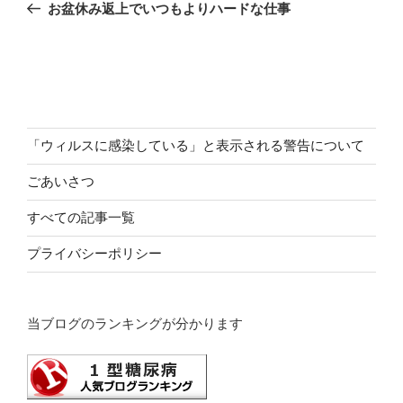
の
お盆休み返上でいつもよりハードな仕事
ナ
投
ビ
稿
ゲ
ー
シ
ョ
「ウィルスに感染している」と表示される警告について
ン
ごあいさつ
すべての記事一覧
プライバシーポリシー
当ブログのランキングが分かります