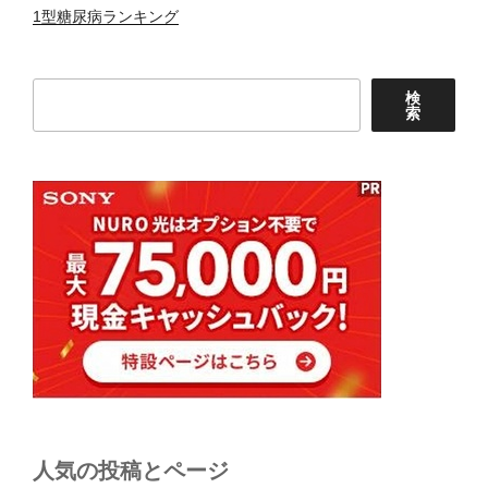
1型糖尿病ランキング
検
検
索
索
人気の投稿とページ