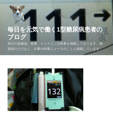
コ
ン
テ
ン
ツ
毎日を元気で働く1型糖尿病患者の
へ
ブログ
ス
毎日の血糖値、食事、インスリン注射量を掲載しております。糖
キ
尿病だけでなく、仕事や時事ニュースのことも掲載しています。
ッ
プ