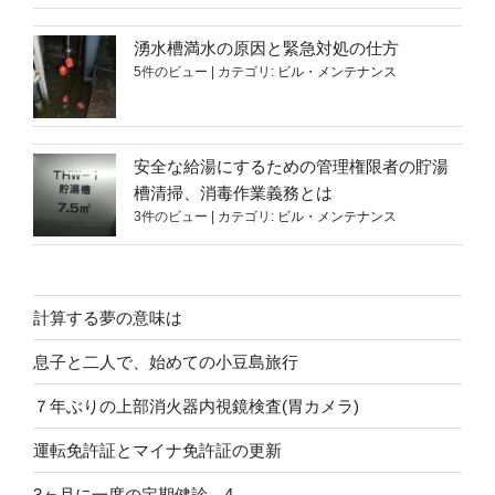
湧水槽満水の原因と緊急対処の仕方
5件のビュー
|
カテゴリ:
ビル・メンテナンス
安全な給湯にするための管理権限者の貯湯
槽清掃、消毒作業義務とは
3件のビュー
|
カテゴリ:
ビル・メンテナンス
計算する夢の意味は
息子と二人で、始めての小豆島旅行
７年ぶりの上部消火器内視鏡検査(胃カメラ)
運転免許証とマイナ免許証の更新
3ヶ月に一度の定期健診－4