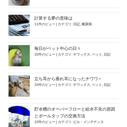
計算する夢の意味は
11件のビュー
|
カテゴリ:
日記
,
糖尿病
毎日がペット中心の日々
10件のビュー
|
カテゴリ:
チワックス
,
ペット
,
日記
立ち耳から垂れ耳になったチワワ♂
10件のビュー
|
カテゴリ:
チワックス
,
ペット
,
日記
貯水槽のオーバーフローと給水不良の原因
とボールタップの交換方法
10件のビュー
|
カテゴリ:
ビル・メンテナンス