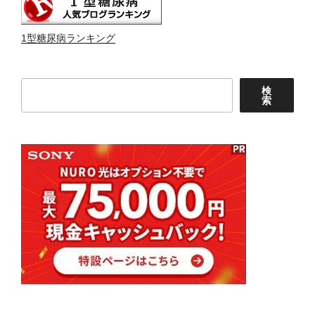
1型糖尿病ランキング
検
検
索
索