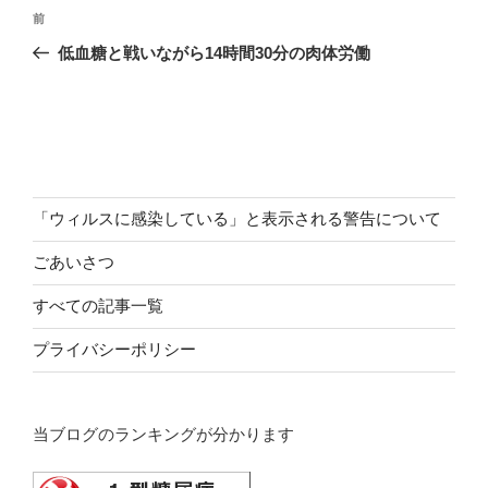
投
前
前
稿
の
低血糖と戦いながら14時間30分の肉体労働
ナ
投
ビ
稿
ゲ
ー
シ
ョ
「ウィルスに感染している」と表示される警告について
ン
ごあいさつ
すべての記事一覧
プライバシーポリシー
当ブログのランキングが分かります