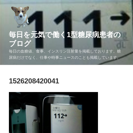
コ
ン
テ
ン
ツ
毎日を元気で働く1型糖尿病患者の
へ
ブログ
ス
毎日の血糖値、食事、インスリン注射量を掲載しております。糖
キ
尿病だけでなく、仕事や時事ニュースのことも掲載しています。
ッ
プ
1526208420041