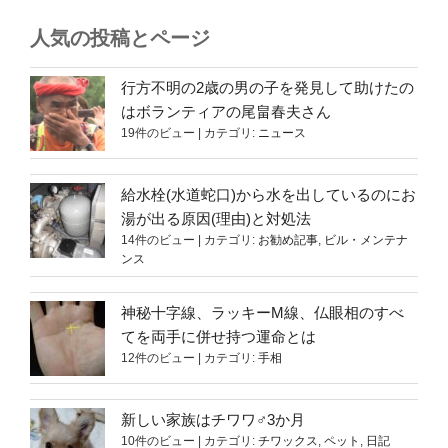
人気の投稿とページ
行方不明の2歳の男の子を発見して助けたの
はボランティアの尾畠春夫さん
19件のビュー
|
カテゴリ:
ニュース
給水栓(水道蛇口)から水を出しているのにお
湯が出る原因(理由)と対処法
14件のビュー
|
カテゴリ:
お勧め記事
,
ビル・メンテナ
ンス
神秘十字線、ラッキーM線、仏眼相のすべ
てを両手に併せ持つ運命とは
12件のビュー
|
カテゴリ:
手相
新しい家族はチワワ♂3か月
10件のビュー
|
カテゴリ:
チワックス
,
ペット
,
日記