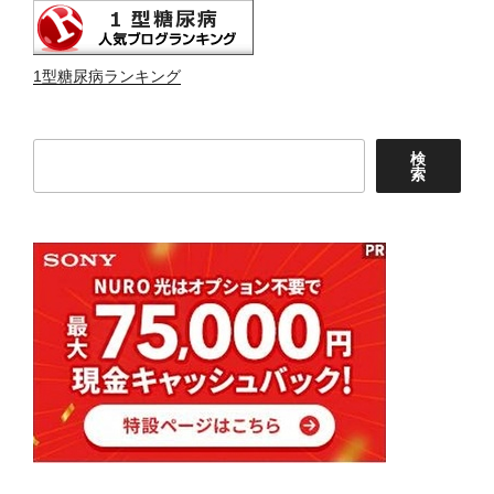
1型糖尿病ランキング
検
検
索
索