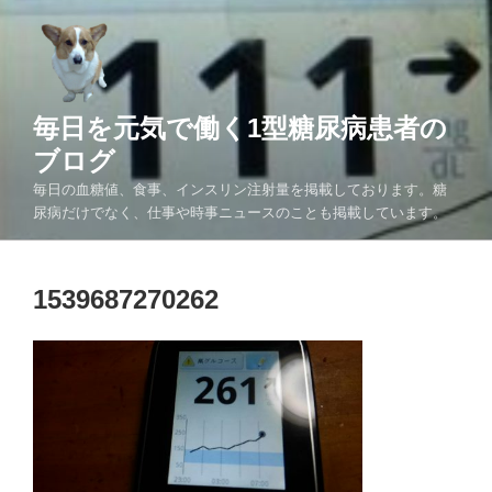
コ
ン
テ
ン
ツ
毎日を元気で働く1型糖尿病患者の
へ
ブログ
ス
毎日の血糖値、食事、インスリン注射量を掲載しております。糖
キ
尿病だけでなく、仕事や時事ニュースのことも掲載しています。
ッ
プ
1539687270262