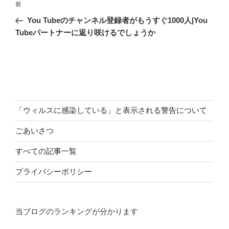
前
前
稿
の
You Tubeのチャンネル登録者がもうすぐ1000人|You
ナ
投
Tubeパートナーに返り咲けるでしょうか
ビ
稿
ゲ
ー
シ
ョ
「ウィルスに感染している」と表示される警告について
ン
ごあいさつ
すべての記事一覧
プライバシーポリシー
当ブログのランキングが分かります