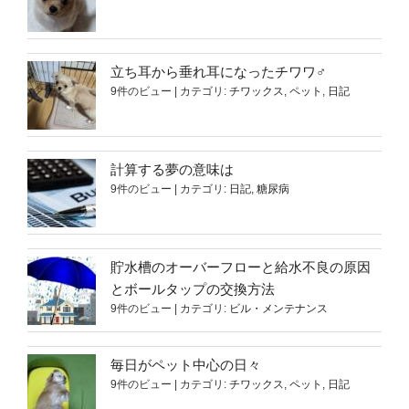
立ち耳から垂れ耳になったチワワ♂
9件のビュー
|
カテゴリ:
チワックス
,
ペット
,
日記
計算する夢の意味は
9件のビュー
|
カテゴリ:
日記
,
糖尿病
貯水槽のオーバーフローと給水不良の原因
とボールタップの交換方法
9件のビュー
|
カテゴリ:
ビル・メンテナンス
毎日がペット中心の日々
9件のビュー
|
カテゴリ:
チワックス
,
ペット
,
日記