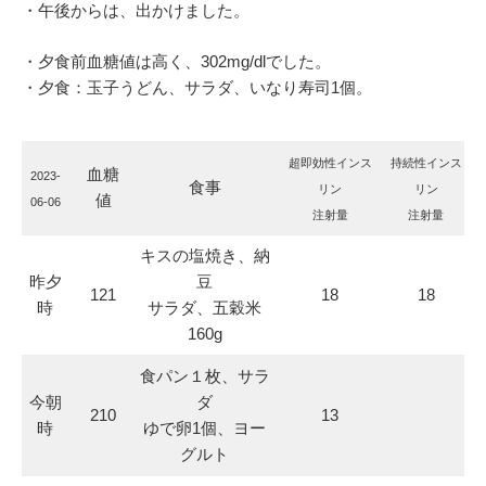
・午後からは、出かけました。
・夕食前血糖値は高く、302mg/dlでした。
・夕食：玉子うどん、サラダ、いなり寿司1個。
超即効性インス
持続性インス
血糖
2023-
食事
リン
リン
値
06-06
注射量
注射量
キスの塩焼き、納
昨夕
豆
121
18
18
時
サラダ、五穀米
160g
食パン１枚、サラ
今朝
ダ
210
13
時
ゆで卵1個、ヨー
グルト