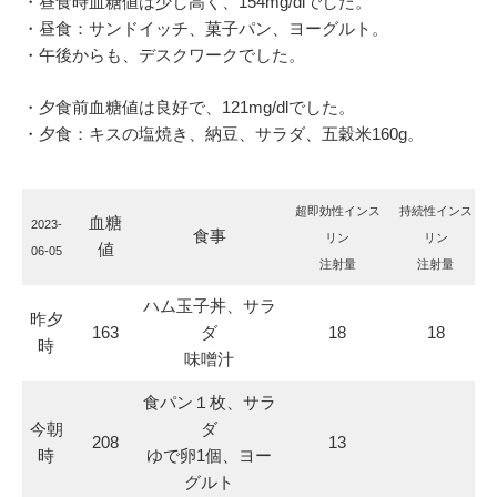
・昼食時血糖値は少し高く、154mg/dlでした。
・昼食：サンドイッチ、菓子パン、ヨーグルト。
・午後からも、デスクワークでした。
・夕食前血糖値は良好で、121mg/dlでした。
・夕食：キスの塩焼き、納豆、サラダ、五穀米160g。
超即効性インス
持続性インス
血糖
2023-
食事
リン
リン
値
06-05
注射量
注射量
ハム玉子丼、サラ
昨夕
163
ダ
18
18
時
味噌汁
食パン１枚、サラ
今朝
ダ
208
13
時
ゆで卵1個、ヨー
グルト