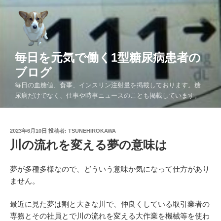
コ
ン
テ
ン
ツ
毎日を元気で働く1型糖尿病患者の
へ
ブログ
ス
毎日の血糖値、食事、インスリン注射量を掲載しております。糖
キ
尿病だけでなく、仕事や時事ニュースのことも掲載しています。
ッ
プ
投
2023年6月10日
投稿者:
TSUNEHIROKAWA
稿
川の流れを変える夢の意味は
日:
夢が多種多様なので、どういう意味か気になって仕方があり
ません。
最近に見た夢は割と大きな川で、仲良くしている取引業者の
専務とその社員とで川の流れを変える大作業を機械等を使わ