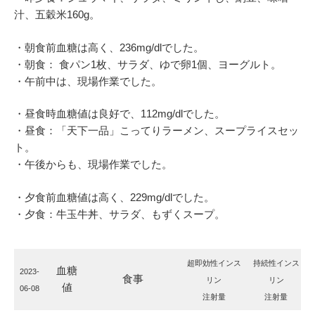
汁、五穀米160g。
・朝食前血糖は高く、236mg/dlでした。
・朝食： 食パン1枚、サラダ、ゆで卵1個、ヨーグルト。
・午前中は、現場作業でした。
・昼食時血糖値は良好で、112mg/dlでした。
・昼食：「天下一品」こってりラーメン、スープライスセッ
ト。
・午後からも、現場作業でした。
・夕食前血糖値は高く、229mg/dlでした。
・夕食：牛玉牛丼、サラダ、もずくスープ。
超即効性インス
持続性インス
血糖
2023-
食事
リン
リン
値
06-08
注射量
注射量