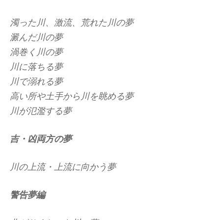
濁った川、激流、荒れた川の夢
澱んだ川の夢
渦巻く川の夢
川に落ちる夢
川で溺れる夢
高い所や土手から川を眺める夢
川が氾濫する夢
吉・凶両方の夢
川の上流・上流に向かう夢
警告夢編