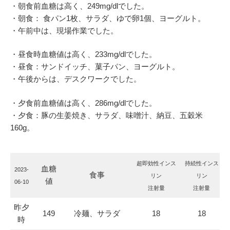
・朝食前血糖は高く、249mg/dlでした。
・朝食： 食パン1枚、サラダ、ゆで卵1個、ヨーグルト。
・午前中は、現場作業でした。
・昼食時血糖値は高く、233mg/dlでした。
・昼食：サンドイッチ、菓子パン、ヨーグルト。
・午後からは、デスクワークでした。
・夕食前血糖値は高く、286mg/dlでした。
・夕食：豚の生姜焼き、サラダ、味噌汁、納豆、五穀米
160g。
超即効性インス
持続性インス
血糖
2023-
食事
リン
リン
値
06-10
注射量
注射量
昨夕
149
冷麺、サラダ
18
18
時