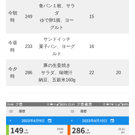
食パン１枚、サラ
今朝
ダ
249
15
時
ゆで卵1個、ヨー
グルト
サンドイッチ
今昼
233
菓子パン、ヨーグ
16
時
ルト
豚の生姜焼き
今夕
286
サラダ、味噌汁
22
20
時
納豆、五穀米160g