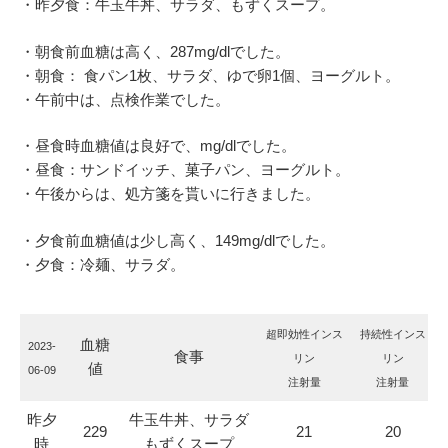
・昨夕食：牛玉牛丼、サラダ、もずくスープ。
・朝食前血糖は高く、287mg/dlでした。
・朝食： 食パン1枚、サラダ、ゆで卵1個、ヨーグルト。
・午前中は、点検作業でした。
・昼食時血糖値は良好で、mg/dlでした。
・昼食：サンドイッチ、菓子パン、ヨーグルト。
・午後からは、処方箋を貰いに行きました。
・夕食前血糖値は少し高く、149mg/dlでした。
・夕食：冷麺、サラダ。
超即効性インス
持続性インス
血糖
2023-
食事
リン
リン
値
06-09
注射量
注射量
昨夕
牛玉牛丼、サラダ
229
21
20
時
もずくスープ