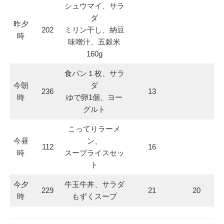
シュウマイ、サラ
ダ
昨夕
202
ミリン干し、納豆
時
味噌汁、五穀米
160g
食パン１枚、サラ
今朝
ダ
236
13
時
ゆで卵1個、ヨー
グルト
こってりラーメ
今昼
ン、
112
16
時
スープライスセッ
ト
今夕
牛玉牛丼、サラダ
229
21
20
時
もずくスープ