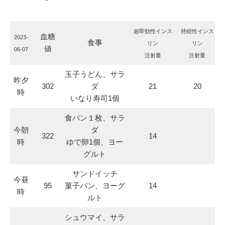
超即効性インス
持続性インス
血糖
2023-
食事
リン
リン
値
06-07
注射量
注射量
玉子うどん、サラ
昨夕
302
ダ
21
20
時
いなり寿司1個
食パン１枚、サラ
今朝
ダ
322
14
時
ゆで卵1個、ヨー
グルト
サンドイッチ
今昼
95
菓子パン、ヨーグ
14
時
ルト
シュウマイ、サラ