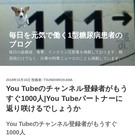
コ
ン
テ
ン
ツ
毎日を元気で働く1型糖尿病患者の
へ
ブログ
ス
毎日の血糖値、食事、インスリン注射量を掲載しております。糖
キ
尿病だけでなく、仕事や時事ニュースのことも掲載しています。
ッ
プ
投
2018年10月16日
投稿者:
TSUNEHIROKAWA
稿
You Tubeのチャンネル登録者がもう
日:
すぐ1000人|You Tubeパートナーに
返り咲けるでしょうか
You Tubeのチャンネル登録者がもうすぐ
1000人