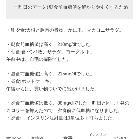
一昨日のデータ(朝食前血糖値を解かりやすくするため、昨
・昨夕食:大根と豚肉の煮物、かに玉、マカロニサラダ。
・朝食前血糖値は高く、210mg/dlでした。
・朝食:食パン1枚、サラダ、ヨーグル ト。
午前中は、自宅の掃除でした。
・昼食前血糖値は高く、215mg/dlでした。
・昼食:ホットケーキ。
午後からは、買い物ついでに出かけました。
・夕食前血糖値は低く、88mg/dlでした。昨日と同じく昼の
カロリーを抑えたので、夕食前に低血糖になりました。
・夕食:。インスリン注射量は1単位多く打ちました。
インスリン
食事
血糖値
2018-10-14
ランタス