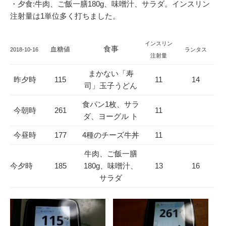
・夕食:牛肉、ご飯一膳180g、味噌汁、サラダ。インスリン
注射量は1単位多く打ちました。
インスリン
食事
血糖値
2018-10-16
ランタス
注射量
まかない「寿
昨夕時
115
11
14
司」玉子うどん
食パン1枚、サラ
今朝時
261
11
ダ、ヨーグル ト
今昼時
177
4種のチーズ牛丼
11
牛肉、ご飯一膳
今夕時
185
180g、味噌汁、
13
16
サラダ