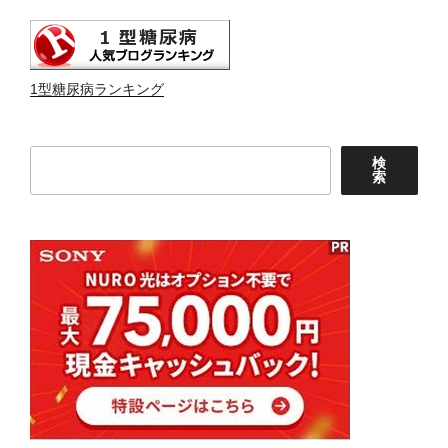
1型糖尿病ランキング
検
検
索
索