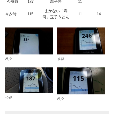
今昼時
187
親子丼
11
まかない「寿
今夕時
115
11
14
司」玉子うどん
昨夕
今朝
今昼
昨夕