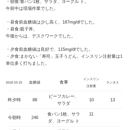
・朝食:食パン1枚、サラダ、ヨーグル ト。
午前中は現場作業でした。
・昼食前血糖値は少し高く、187mg/dlでした。
・昼食:親子丼。
午後からは、デスクワークでした。
・夕食前血糖値は良好で、115mg/dlでした。
・夕食:まかない「寿司」玉子うどん。インスリン注射量は1
単位多く打ちました。
インスリン
食事
血糖値
2018-10-15
ランタス
注射量
ビーフカレー、
昨夕時
88
10
13
サラダ
食パン1枚、サラ
11
今朝時
246
ダ、ヨーグル ト