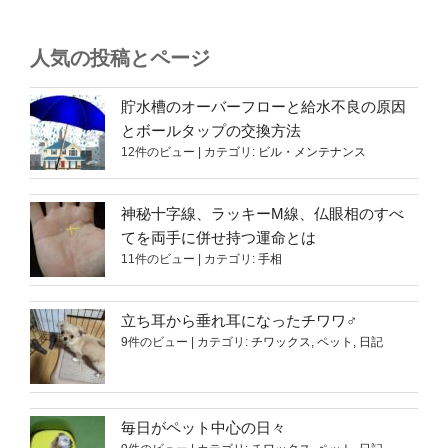
人気の投稿とページ
貯水槽のオーバーフローと給水不良の原因
とボールタップの交換方法
12件のビュー
|
カテゴリ:
ビル・メンテナンス
神秘十字線、ラッキーM線、仏眼相のすべ
てを両手に併せ持つ運命とは
11件のビュー
|
カテゴリ:
手相
立ち耳から垂れ耳になったチワワ♂
9件のビュー
|
カテゴリ:
チワックス
,
ペット
,
日記
毎日がペット中心の日々