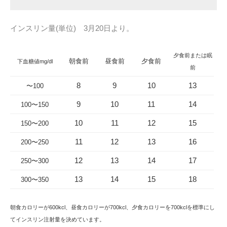
インスリン量(単位) 3月20日より。
夕食前または眠
朝食前
昼食前
夕食前
下血糖値mg/dl
前
8
9
10
13
〜100
9
10
11
14
100〜150
10
11
12
15
150〜200
11
12
13
16
200〜250
12
13
14
17
250〜300
13
14
15
18
300〜350
朝食カロリーが600kcl、昼食カロリーが700kcl、夕食カロリーを700kclを標準にし
てインスリン注射量を決めています。