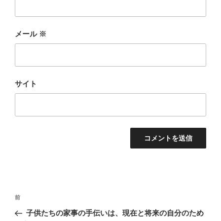
メール
※
サイト
投
前
前
稿
の
子供たちの家事の手伝いは、現在と将来の自分のため
ナ