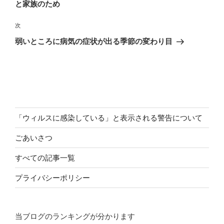
投
と家族のため
ビ
稿
ゲ
次
次
の
ー
弱いところに病気の症状が出る季節の変わり目
投
シ
稿
ョ
ン
「ウィルスに感染している」と表示される警告について
ごあいさつ
すべての記事一覧
プライバシーポリシー
当ブログのランキングが分かります