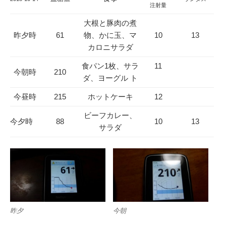
注射量
大根と豚肉の煮
昨夕時
61
物、かに玉、マ
10
13
カロニサラダ
食パン1枚、サラ
11
今朝時
210
ダ、ヨーグル ト
今昼時
215
ホットケーキ
12
ビーフカレー、
今夕時
88
10
13
サラダ
昨夕
今朝