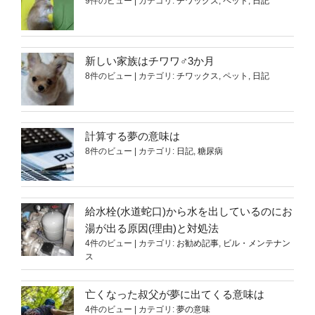
9件のビュー
|
カテゴリ:
チワックス
,
ペット
,
日記
新しい家族はチワワ♂3か月
8件のビュー
|
カテゴリ:
チワックス
,
ペット
,
日記
計算する夢の意味は
8件のビュー
|
カテゴリ:
日記
,
糖尿病
給水栓(水道蛇口)から水を出しているのにお
湯が出る原因(理由)と対処法
4件のビュー
|
カテゴリ:
お勧め記事
,
ビル・メンテナン
ス
亡くなった叔父が夢に出てくる意味は
4件のビュー
|
カテゴリ:
夢の意味