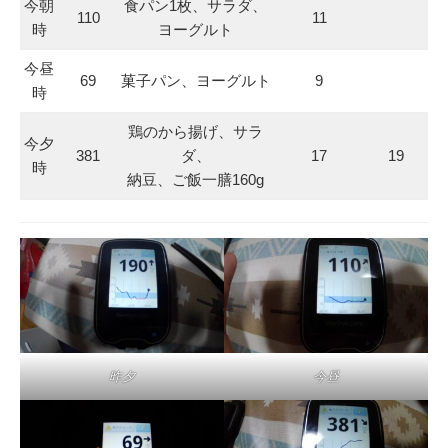
今朝
食パン1枚、サラダ、
110
11
時
ヨーグルト
今昼
69
菓子パン、ヨーグルト
9
時
鶏のから揚げ、サラ
今夕
381
ダ、
17
19
時
納豆、ご飯一膳160g
昨夕
今昼