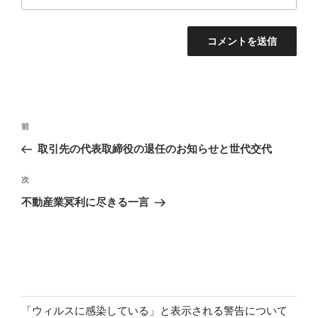
投
前
前
稿
の
取引先の代表取締役の退任のお知らせと世代交代
ナ
投
ビ
稿
次
次
ゲ
の
不動産業冥利に尽きる一言
投
ー
稿
シ
ョ
ン
「ウィルスに感染している」と表示される警告について