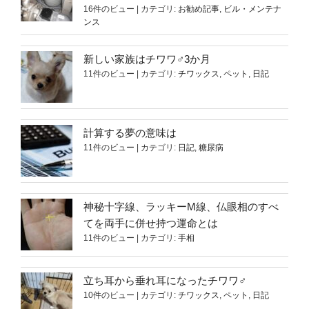
16件のビュー
|
カテゴリ:
お勧め記事
,
ビル・メンテナ
ンス
新しい家族はチワワ♂3か月
11件のビュー
|
カテゴリ:
チワックス
,
ペット
,
日記
計算する夢の意味は
11件のビュー
|
カテゴリ:
日記
,
糖尿病
神秘十字線、ラッキーM線、仏眼相のすべ
てを両手に併せ持つ運命とは
11件のビュー
|
カテゴリ:
手相
立ち耳から垂れ耳になったチワワ♂
10件のビュー
|
カテゴリ:
チワックス
,
ペット
,
日記