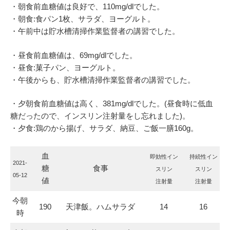
・朝食前血糖値は良好で、110mg/dlでした。
・朝食:食パン1枚、サラダ、ヨーグルト。
・午前中は貯水槽清掃作業監督者の講習でした。
・昼食前血糖値は、69mg/dlでした。
・昼食:菓子パン、ヨーグルト。
・午後からも、貯水槽清掃作業監督者の講習でした。
・夕朝食前血糖値は高く、381mg/dlでした。(昼食時に低血
糖だったので、インスリン注射量をし忘れました)。
・夕食:鶏のから揚げ、サラダ、納豆、ご飯一膳160g。
血
即効性イン
持続性イン
2021-
糖
食事
スリン
スリン
05-12
値
注射量
注射量
今朝
190
天津飯。ハムサラダ
14
16
時