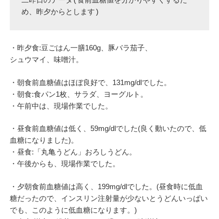
二昨日のデータ(食前血糖値を分かりやすくするた
め、昨夕からとします)
・昨夕食:豆ごはん一膳160g、豚バラ茄子、
シュウマイ、味噌汁。
・朝食前血糖値はほぼ良好で、131mg/dlでした。
・朝食:食パン1枚、サラダ、ヨーグルト。
・午前中は、現場作業でした。
・昼食前血糖値は低く、59mg/dlでした(良く動いたので、低
血糖になりました)。
・昼食:「丸亀うどん」おろしうどん。
・午後からも、現場作業でした。
・夕朝食前血糖値は高く、199mg/dlでした。(昼食時に低血
糖だったので、インスリン注射量が少ないとうどんいっぱい
でも、このように低血糖になります。)