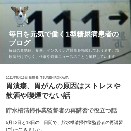
コ
ン
テ
ン
ツ
毎日を元気で働く1型糖尿病患者の
へ
ブログ
ス
毎日の血糖値、食事、インスリン注射量を掲載しております。糖
キ
尿病だけでなく、仕事や時事ニュースのことも掲載しています。
ッ
プ
投
2021年5月13日
投稿者:
TSUNEHIROKAWA
稿
胃潰瘍、胃がんの原因はストレスや
日:
飲酒や喫煙でない話
貯水槽清掃作業監督者の再講習で役立つ話
5月12日と13日の二日間で、貯水槽清掃作業監督者の再講習
に行ってきました。