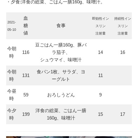
・夕食:洋食の総菜、ごはん一膳160g、味噌汁。
血
即効性イン
持続性イン
2021-
糖
食事
スリン
スリン
05-10
値
注射量
注射量
豆ごはん一膳160g、豚バ
今朝
116
ラ茄子、
14
16
時
シュウマイ、味噌汁
今朝
食パン1枚、サラダ、ヨ
131
11
時
ーグルト
今昼
59
おろしうどん
9
時
今夕
洋食の総菜、ごはん一膳
199
15
17
時
160g、味噌汁