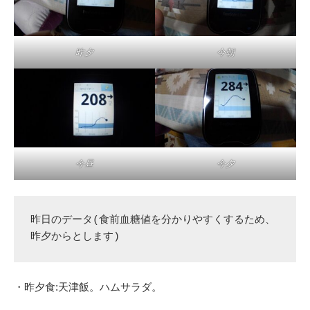
昨夕
今朝
今昼
今夕
昨日のデータ(食前血糖値を分かりやすくするため、
昨夕からとします)
・昨夕食:天津飯。ハムサラダ。