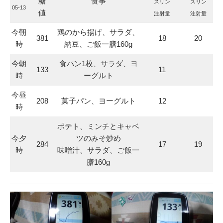
糖
食事
スリン
スリン
05-13
値
注射量
注射量
今朝
鶏のから揚げ、サラダ、
381
18
20
時
納豆、ご飯一膳160g
今朝
食パン1枚、サラダ、ヨ
133
11
時
ーグルト
今昼
208
菓子パン、ヨーグルト
12
時
ポテト、ミンチとキャベ
今夕
ツのみそ炒め
284
17
19
時
味噌汁、サラダ、ご飯一
膳160g