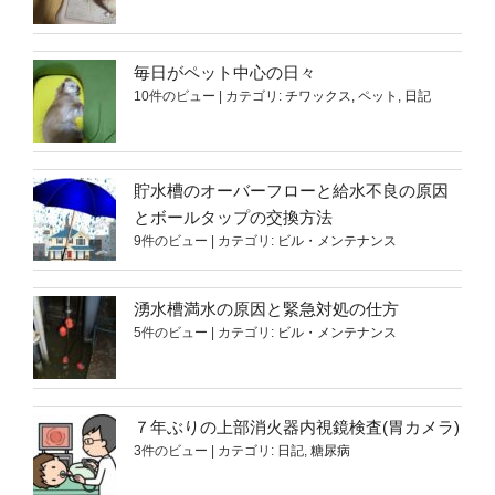
毎日がペット中心の日々
10件のビュー
|
カテゴリ:
チワックス
,
ペット
,
日記
貯水槽のオーバーフローと給水不良の原因
とボールタップの交換方法
9件のビュー
|
カテゴリ:
ビル・メンテナンス
湧水槽満水の原因と緊急対処の仕方
5件のビュー
|
カテゴリ:
ビル・メンテナンス
７年ぶりの上部消火器内視鏡検査(胃カメラ)
3件のビュー
|
カテゴリ:
日記
,
糖尿病