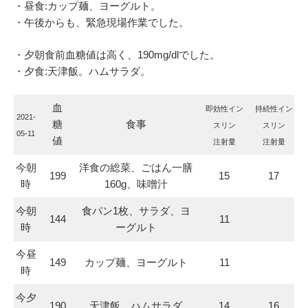
・昼食:カップ麺、ヨーグルト。
・午後からも、緊急現場作業でした。
・夕朝食前血糖値は高く、190mg/dlでした。
・夕食:天津飯。ハムサラダ。
血
即効性イン
持続性イン
2021-
糖
食事
スリン
スリン
05-11
値
注射量
注射量
今朝
洋食の総菜、ごはん一膳
199
15
17
時
160g、味噌汁
今朝
食パン1枚、サラダ、ヨ
144
11
時
ーグルト
今昼
149
カップ麺、ヨーグルト
11
時
今夕
190
天津飯。ハムサラダ
14
16