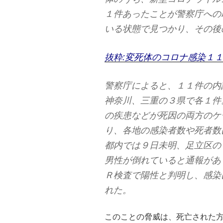
１件あったことが警察庁への
いる状態で見つかり、その後
抜粋:変死体のコロナ感染１
警察庁によると、１１件の内
神奈川、三重の３県で各１件
の疾患などが死因の両方のケ
り、各地の感染者数や死者数
都内では９日未明、足立区の
男性が倒れていると通報があ
Ｒ検査で陽性と判明し、感染
れた。
このことの脅威は、死亡された方