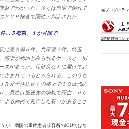
取材でわかった。多くは自宅で倒れて
当ブログのラ
のＰＣＲ検査で陽性と判定された。
１件…５都県、１か月間で
1型糖尿病ラン
訳は東京都６件、兵庫県２件、埼玉、
検
。感染が死因とみられるケースと、別
索
ースがあった。保健所などに届けてお
に含まれているとみられる。このうち
ＪＲ北千住駅近くの路上で６０歳代の
り、男性は搬送先の病院で死亡。ＰＣ
による肺炎で死亡した疑いがあるとさ
々が、病院の重症患者収容所のICUではな