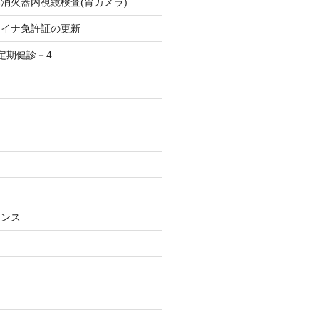
消火器内視鏡検査(胃カメラ)
マイナ免許証の更新
定期健診－4
ナンス