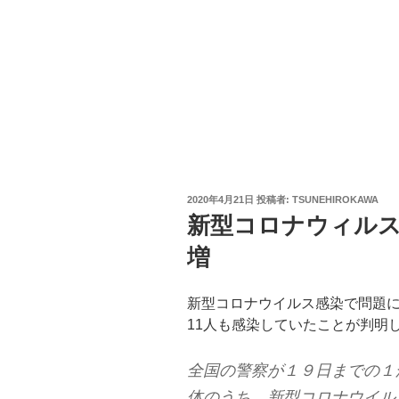
投
2020年4月21日
投稿者:
TSUNEHIROKAWA
稿
新型コロナウィル
日:
増
新型コロナウイルス感染で問題
11人も感染していたことが判明
全国の警察が１９日までの１
体のうち、新型コロナウイル