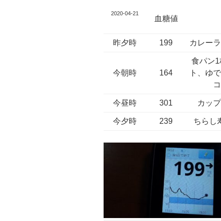
2020-04-21
血糖値
昨夕時
199
カレー
食パン
今朝時
164
ト、ゆ
今昼時
301
カッ
今夕時
239
ちらし