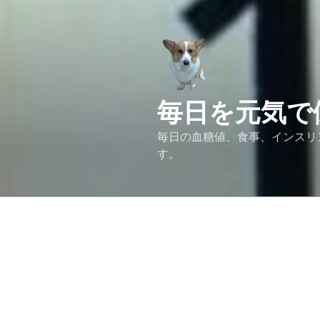
コ
ン
テ
ン
ツ
へ
毎日を元気で
ス
キ
毎日の血糖値、食事、インスリ
ッ
す。
プ