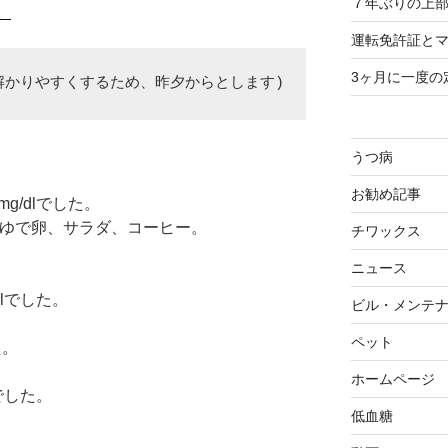
７年ぶりの上部
。
運転免許証と
3ヶ月に一度の
解かりやすくするため、昨夕からとします)
。
うつ病
お勧め記事
g/dlでした。
、ゆで卵、サラダ、コーヒー。
チワックス
ニュース
dlでした。
ビル・メンテ
ペット
た。
ホームページ
でした。
低血糖