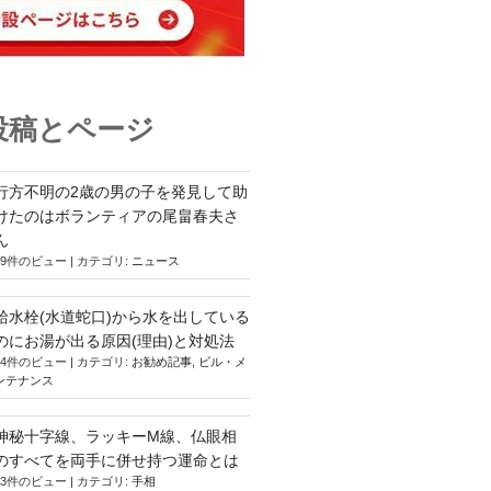
投稿とページ
行方不明の2歳の男の子を発見して助
けたのはボランティアの尾畠春夫さ
ん
19件のビュー
|
カテゴリ:
ニュース
給水栓(水道蛇口)から水を出している
のにお湯が出る原因(理由)と対処法
14件のビュー
|
カテゴリ:
お勧め記事
,
ビル・メ
ンテナンス
神秘十字線、ラッキーM線、仏眼相
のすべてを両手に併せ持つ運命とは
13件のビュー
|
カテゴリ:
手相