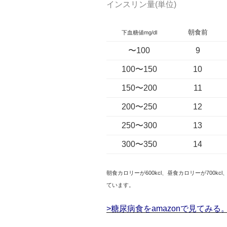
インスリン量(単位)
朝食前
下血糖値mg/dl
〜100
9
100〜150
10
150〜200
11
200〜250
12
250〜300
13
300〜350
14
朝食カロリーが600kcl、昼食カロリーが700k
ています。
>糖尿病食をamazonで見てみる