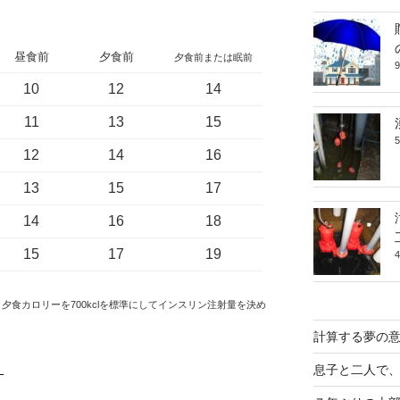
昼食前
夕食前
夕食前または眠前
10
12
14
11
13
15
12
14
16
13
15
17
14
16
18
15
17
19
cl、夕食カロリーを700kclを標準にしてインスリン注射量を決め
計算する夢の
。
息子と二人で