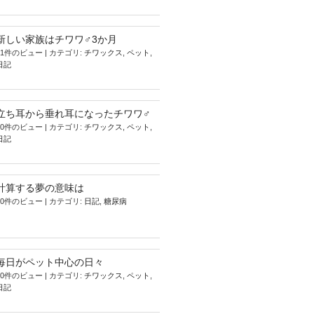
新しい家族はチワワ♂3か月
11件のビュー
|
カテゴリ:
チワックス
,
ペット
,
日記
立ち耳から垂れ耳になったチワワ♂
10件のビュー
|
カテゴリ:
チワックス
,
ペット
,
日記
計算する夢の意味は
10件のビュー
|
カテゴリ:
日記
,
糖尿病
毎日がペット中心の日々
10件のビュー
|
カテゴリ:
チワックス
,
ペット
,
日記