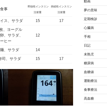
動画
即効性インスリン
持続性インスリン
食事
夢の意味
注射量
注射量
定期検診
ライス、サラダ
15
17
心臓病
1枚、ヨーグル
で卵、サラダ、
12
手相
コーヒー
日記
プ麺、サラダ
14
未熟児
寿司、サラダ
15
17
糖尿病
血糖値
運動療法
食事療法
高血糖