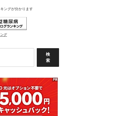
ンキングが分かります
キング
検
索