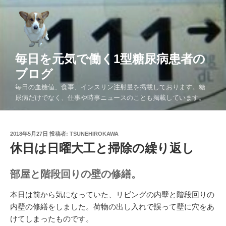
コ
ン
テ
ン
ツ
毎日を元気で働く1型糖尿病患者の
へ
ブログ
ス
毎日の血糖値、食事、インスリン注射量を掲載しております。糖
キ
尿病だけでなく、仕事や時事ニュースのことも掲載しています。
ッ
プ
投
2018年5月27日
投稿者:
TSUNEHIROKAWA
稿
休日は日曜大工と掃除の繰り返し
日:
部屋と階段回りの壁の修繕。
本日は前から気になっていた、リビングの内壁と階段回りの
内壁の修繕をしました。荷物の出し入れで誤って壁に穴をあ
けてしまったものです。