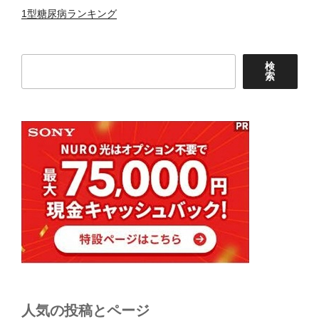
1型糖尿病ランキング
検
検
索
索
人気の投稿とページ