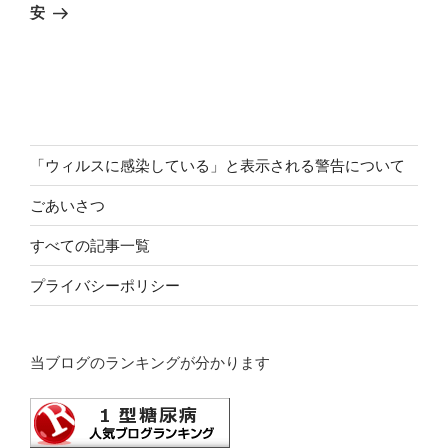
投
ー
安
稿
シ
ョ
ン
「ウィルスに感染している」と表示される警告について
ごあいさつ
すべての記事一覧
プライバシーポリシー
当ブログのランキングが分かります