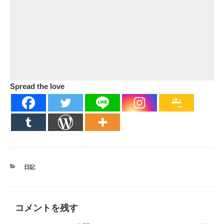
Spread the love
カ
日記
テ
ゴ
リ
ー
コメントを残す