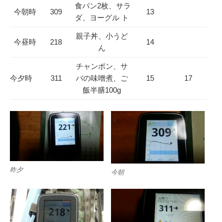
食パン2枚、サラ
今朝時
309
13
ダ、ヨーグル ト
親子丼、小うど
今昼時
218
14
ん
チャンポン、サ
今夕時
311
バの味噌煮、ご
15
17
飯半膳100g
昨夕
今朝