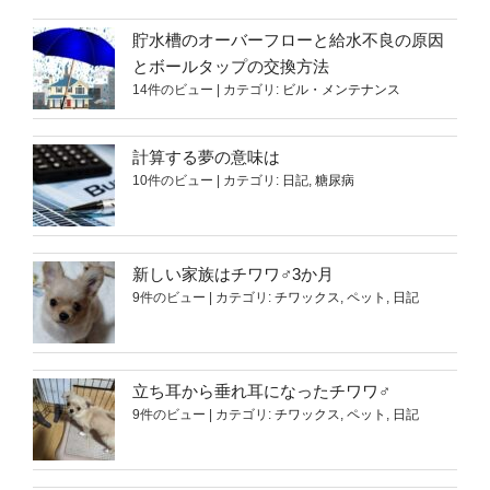
貯水槽のオーバーフローと給水不良の原因
とボールタップの交換方法
14件のビュー
|
カテゴリ:
ビル・メンテナンス
計算する夢の意味は
10件のビュー
|
カテゴリ:
日記
,
糖尿病
新しい家族はチワワ♂3か月
9件のビュー
|
カテゴリ:
チワックス
,
ペット
,
日記
立ち耳から垂れ耳になったチワワ♂
9件のビュー
|
カテゴリ:
チワックス
,
ペット
,
日記