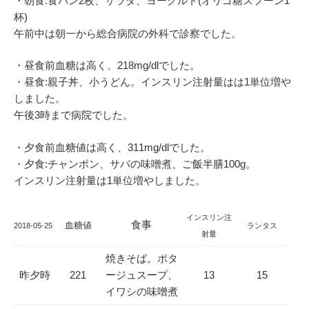
・朝食:食パン2枚、サラダ、ヨーグルト(オリゴ糖スプーン1
杯)
午前中は朝一から総合病院の外科で診察でした。
・昼食前血糖は高く、218mg/dlでした。
・昼食:親子丼、小うどん。インスリン注射量はは1単位増や
しました。
午後3時まで病院でした。
・夕食前血糖値は高く、311mg/dlでした。
・夕食:チャンポン、サバの味噌煮、ご飯半膳100g。
インスリン注射量は1単位増やしました。
インスリン注
食事
血糖値
2018-05-25
ランタス
射量
焼きそば。ポタ
昨夕時
221
ージュスープ、
13
15
イワシの味噌煮