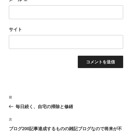
サイト
投
前
前
稿
の
毎日続く、自宅の掃除と修繕
ナ
投
ビ
稿
次
次
ゲ
の
ブログ200記事達成するものの雑記ブログなので将来が不