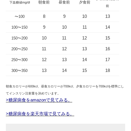
朝食前
昼食前
夕食前
下血糖値mg/dl
前
8
9
10
13
〜100
9
10
11
14
100〜150
10
11
12
15
150〜200
11
12
13
16
200〜250
12
13
14
17
250〜300
13
14
15
18
300〜350
朝食カロリーが600kcl、昼食カロリーが700kcl、夕食カロリーを700kclを標準にし
てインスリン注射量を決めています。
>糖尿病食をamazonで見てみる。
>糖尿病食を楽天市場で見てみる。