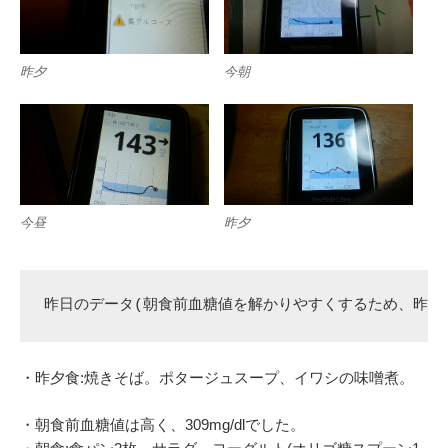
昨夕
今朝
今昼
昨夕
昨日のデータ(朝食前血糖値を解かりやすくするため、昨夕
・昨夕食:焼きそば。ポタージュスープ、イワシの味噌煮。
・朝食前血糖値は高く、309mg/dlでした。