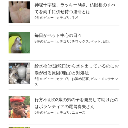
神秘十字線、ラッキーM線、仏眼相のすべ
てを両手に併せ持つ運命とは
9件のビュー
|
カテゴリ:
手相
毎日がペット中心の日々
8件のビュー
|
カテゴリ:
チワックス
,
ペット
,
日記
給水栓(水道蛇口)から水を出しているのにお
湯が出る原因(理由)と対処法
6件のビュー
|
カテゴリ:
お勧め記事
,
ビル・メンテナン
ス
行方不明の2歳の男の子を発見して助けたの
はボランティアの尾畠春夫さん
5件のビュー
|
カテゴリ:
ニュース