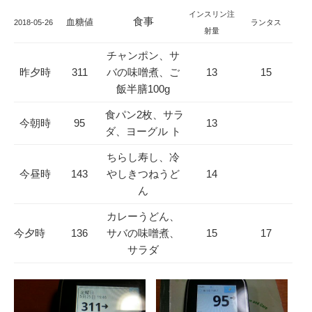
インスリン注
食事
血糖値
2018-05-26
ランタス
射量
チャンポン、サ
昨夕時
311
バの味噌煮、ご
13
15
飯半膳100g
食パン2枚、サラ
今朝時
95
13
ダ、ヨーグル ト
ちらし寿し、冷
今昼時
143
やしきつねうど
14
ん
カレーうどん、
今夕時
136
サバの味噌煮、
15
17
サラダ