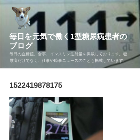
コ
ン
テ
ン
ツ
毎日を元気で働く1型糖尿病患者の
へ
ブログ
ス
毎日の血糖値、食事、インスリン注射量を掲載しております。糖
キ
尿病だけでなく、仕事や時事ニュースのことも掲載しています。
ッ
プ
1522419878175