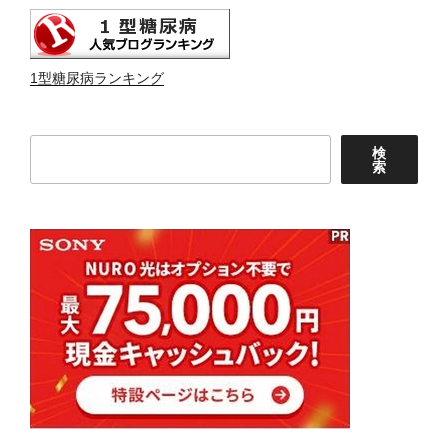
1型糖尿病ランキング
検
検
索
索