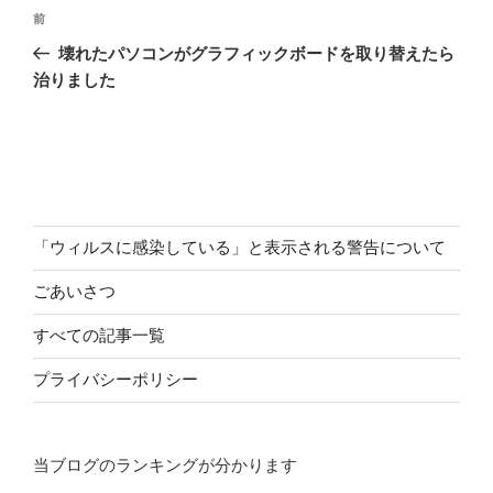
投
前
前
稿
の
壊れたパソコンがグラフィックボードを取り替えたら
ナ
投
治りました
ビ
稿
ゲ
ー
シ
ョ
「ウィルスに感染している」と表示される警告について
ン
ごあいさつ
すべての記事一覧
プライバシーポリシー
当ブログのランキングが分かります