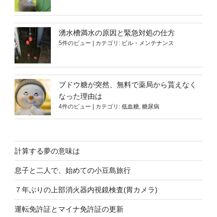
湧水槽満水の原因と緊急対処の仕方
5件のビュー
|
カテゴリ:
ビル・メンテナンス
ブドウ糖が突然、無料で薬局から貰えなく
なった理由は
4件のビュー
|
カテゴリ:
低血糖
,
糖尿病
計算する夢の意味は
息子と二人で、始めての小豆島旅行
７年ぶりの上部消火器内視鏡検査(胃カメラ)
運転免許証とマイナ免許証の更新