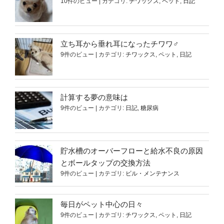
10件のビュー
|
カテゴリ:
チワックス
,
ペット
,
日記
立ち耳から垂れ耳になったチワワ♂
9件のビュー
|
カテゴリ:
チワックス
,
ペット
,
日記
計算する夢の意味は
9件のビュー
|
カテゴリ:
日記
,
糖尿病
貯水槽のオーバーフローと給水不良の原因
とボールタップの交換方法
9件のビュー
|
カテゴリ:
ビル・メンテナンス
毎日がペット中心の日々
9件のビュー
|
カテゴリ:
チワックス
,
ペット
,
日記