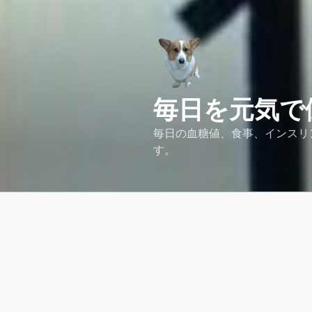
コ
ン
テ
ン
ツ
へ
毎日を元気で
ス
キ
毎日の血糖値、食事、インスリ
ッ
す。
プ