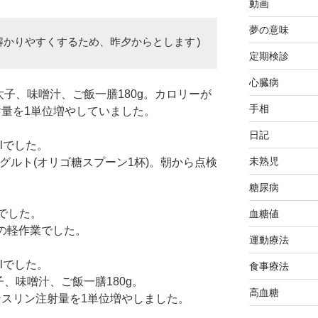
動画
夢の意味
解かりやすくするため、昨夕からとします)
定期検診
心臓病
太子、味噌汁、ご飯一膳180g。カロリーが
手相
量を1単位増やしていました。
日記
dlでした。
未熟児
グルト(オリゴ糖スプーン1杯)。朝から点検
糖尿病
lでした。
血糖値
検の軽作業でした。
運動療法
dlでした。
食事療法
、味噌汁、ご飯一膳180g。
高血糖
スリン注射量を1単位増やしました。