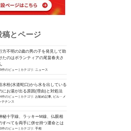
投稿とページ
行方不明の2歳の男の子を発見して助
けたのはボランティアの尾畠春夫さ
ん
19件のビュー
|
カテゴリ:
ニュース
給水栓(水道蛇口)から水を出している
のにお湯が出る原因(理由)と対処法
14件のビュー
|
カテゴリ:
お勧め記事
,
ビル・メ
ンテナンス
神秘十字線、ラッキーM線、仏眼相
のすべてを両手に併せ持つ運命とは
10件のビュー
|
カテゴリ:
手相