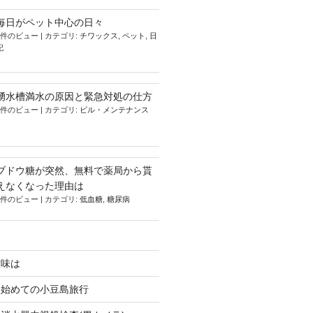
毎日がペット中心の日々
9件のビュー
|
カテゴリ:
チワックス
,
ペット
,
日
記
湧水槽満水の原因と緊急対処の仕方
5件のビュー
|
カテゴリ:
ビル・メンテナンス
ブドウ糖が突然、無料で薬局から貰
えなくなった理由は
4件のビュー
|
カテゴリ:
低血糖
,
糖尿病
意味は
、始めての小豆島旅行