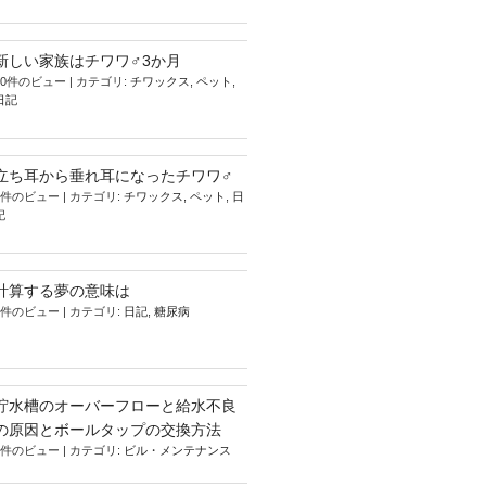
新しい家族はチワワ♂3か月
10件のビュー
|
カテゴリ:
チワックス
,
ペット
,
日記
立ち耳から垂れ耳になったチワワ♂
9件のビュー
|
カテゴリ:
チワックス
,
ペット
,
日
記
計算する夢の意味は
9件のビュー
|
カテゴリ:
日記
,
糖尿病
貯水槽のオーバーフローと給水不良
の原因とボールタップの交換方法
9件のビュー
|
カテゴリ:
ビル・メンテナンス