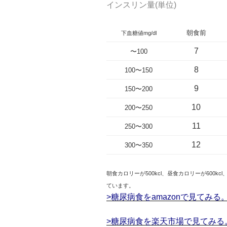
インスリン量(単位)
朝食前
下血糖値mg/dl
7
〜100
8
100〜150
9
150〜200
10
200〜250
11
250〜300
12
300〜350
朝食カロリーが500kcl、昼食カロリーが600k
ています。
>糖尿病食をamazonで見てみる
>糖尿病食を楽天市場で見てみる