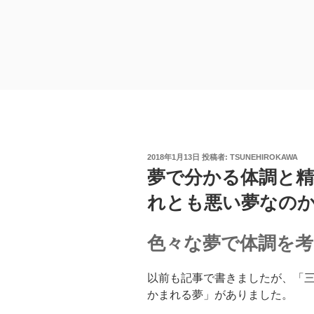
投
2018年1月13日
投稿者:
TSUNEHIROKAWA
稿
夢で分かる体調と精
日:
れとも悪い夢なの
色々な夢で体調を
以前も記事で書きましたが、「
かまれる夢」がありました。