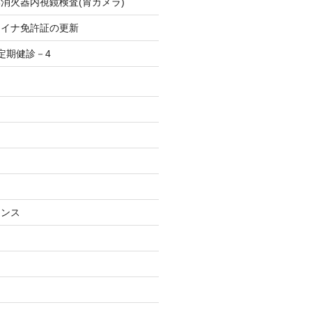
消火器内視鏡検査(胃カメラ)
マイナ免許証の更新
定期健診－4
ナンス