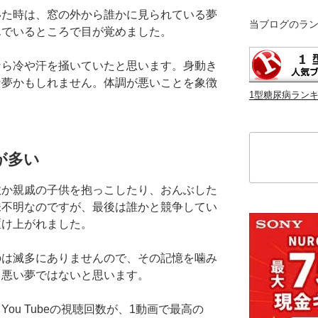
いた時は、窓の外から誰かに見られている夢
当ブログのラ
んでいるところで目が覚めました。
なら冷や汗を掻いていたと思います。身動き
な夢かもしれません。体調が悪いことを象徴
1型糖尿病ラン
検
索
が多い
故か親戚の子供を抱っこしたり、おんぶした
味不明なのですが、最後は誰かと競争してい
駆け上がれました。
のは滅多にありませんので、その記憶を噛み
も悪い夢ではないと思います。
ou Tubeの視聴回数が、1動画で最高の