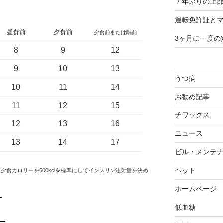
７年ぶりの上部
運転免許証と
昼食前
夕食前
夕食前または眠前
3ヶ月に一度の
8
9
12
9
10
13
うつ病
10
11
14
お勧め記事
11
12
15
チワックス
12
13
16
ニュース
13
14
17
ビル・メンテ
ペット
cl、夕食カロリーを600kclを標準にしてインスリン注射量を決め
ホームページ
。
低血糖
。