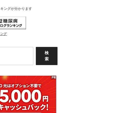
ンキングが分かります
キング
検
索