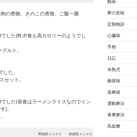
動画
夢の意味
豚肉の煮物、きのこの煮物、ご飯一膳
定期検診
心臓病
/dlでした(昨夕食も高カロリーのようでし
手相
ヨーグルト。
日記
未熟児
lでした。
イスセット。
糖尿病
。
血糖値
/dlでした(昼食はラーメンライスなのでイン
運動療法
す)。
食事療法
し。
高血糖
即効性インスリ
持続性インスリ