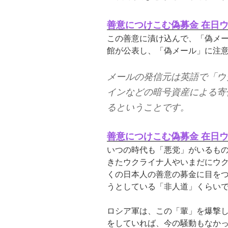
善意につけこむ偽募金 在日
この善意に漬け込んで、「偽メ
館が公表し、「偽メール」に注
メールの発信元は英語で「ウ
インなどの暗号資産による寄
るということです。
善意につけこむ偽募金 在日
いつの時代も「悪党」がいるも
きたウクライナ人やいまだにウ
くの日本人の善意の募金に目を
うとしている「非人道」くらい
ロシア軍は、この「輩」を爆撃し
をしていれば、今の騒動もなか