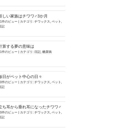
新しい家族はチワワ♂3か月
11件のビュー
|
カテゴリ:
チワックス
,
ペット
,
日記
計算する夢の意味は
11件のビュー
|
カテゴリ:
日記
,
糖尿病
毎日がペット中心の日々
10件のビュー
|
カテゴリ:
チワックス
,
ペット
,
日記
立ち耳から垂れ耳になったチワワ♂
10件のビュー
|
カテゴリ:
チワックス
,
ペット
,
日記