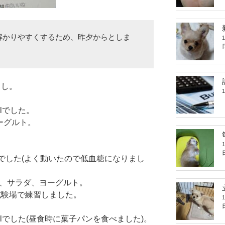
解かりやすくするため、昨夕からとしま
まし。
dlでした。
ヨーグルト。
dlでした(よく動いたので低血糖になりまし
ン、サラダ、ヨーグルト。
試験場で練習しました。
dlでした(昼食時に菓子パンを食べました)。