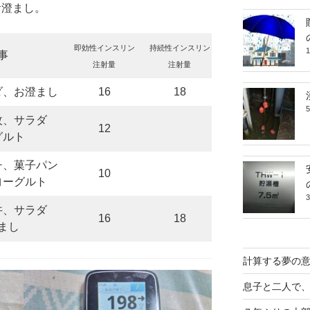
お澄まし。
即効性インスリン
持続性インスリン
事
注射量
注射量
ダ、お澄まし
16
18
枚、サラダ
12
グルト
チ、菓子パン
10
ヨーグルト
丼、サラダ
16
18
まし
計算する夢の
息子と二人で