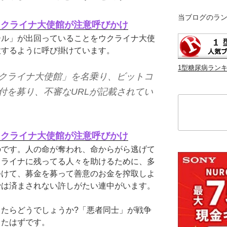
当ブログのラ
ウクライナ大使館が注意呼びかけ
ール」が出回っていることをウクライナ大使
意するように呼び掛けています。
1型糖尿病ラン
クライナ大使館」を名乗り、ビットコ
付を募り、不審なURLが記載されてい
検
索
ウクライナ大使館が注意呼びかけ
のです。人の命が奪われ、命からがら逃げて
クライナに残ってる人々を助けるために、多
つけて、募金を募って善意のお金を搾取しよ
では済まされない許しがたい連中がいます。
たらどうでしょうか?「悪者同士」が戦争
ったはずです。