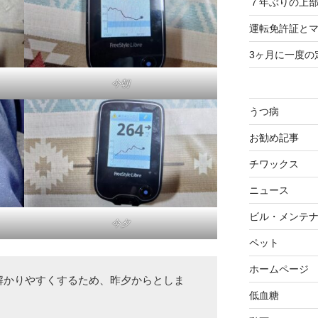
７年ぶりの上部
運転免許証と
3ヶ月に一度の
今朝
うつ病
お勧め記事
チワックス
ニュース
ビル・メンテ
今夕
ペット
ホームページ
解かりやすくするため、昨夕からとしま
低血糖