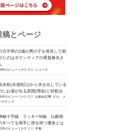
投稿とページ
行方不明の2歳の男の子を発見して助
けたのはボランティアの尾畠春夫さ
ん
19件のビュー
|
カテゴリ:
ニュース
給水栓(水道蛇口)から水を出している
のにお湯が出る原因(理由)と対処法
16件のビュー
|
カテゴリ:
お勧め記事
,
ビル・メ
ンテナンス
神秘十字線、ラッキーM線、仏眼相
のすべてを両手に併せ持つ運命とは
11件のビュー
|
カテゴリ:
手相