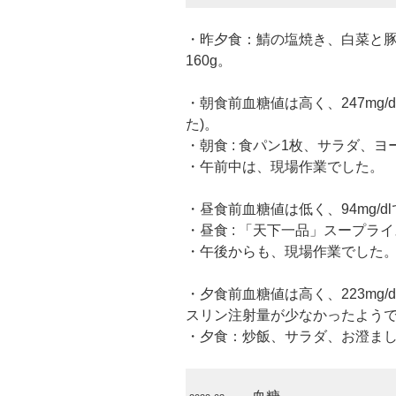
・昨夕食：鯖の塩焼き、白菜と
160g。
・朝食前血糖値は高く、247mg
た)。
・朝食 : 食パン1枚、サラダ、
・午前中は、現場作業でした。
・昼食前血糖値は低く、94mg/d
・昼食 : 「天下一品」スープラ
・午後からも、現場作業でした
・夕食前血糖値は高く、223mg
スリン注射量が少なかったようで
・夕食：炒飯、サラダ、お澄ま