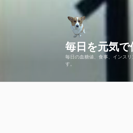
コ
ン
テ
ン
ツ
へ
毎日を元気で
ス
キ
毎日の血糖値、食事、インスリ
ッ
す。
プ