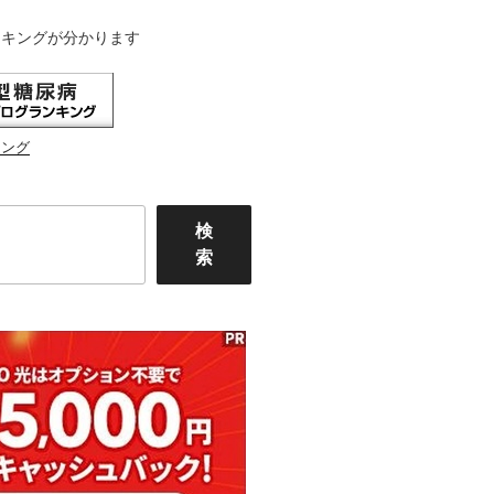
ンキングが分かります
キング
検
索