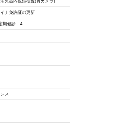
消火器内視鏡検査(胃カメラ)
マイナ免許証の更新
定期健診－4
ナンス