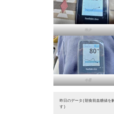
昨夕
今昼
昨日のデータ(朝食前血糖値を
す)