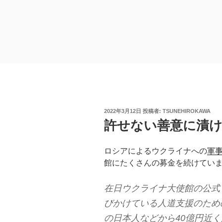
投
2022年3月12日
投稿者:
TSUNEHIROKAWA
稿
許せない善意に漬け
日:
ロシアによるウクライナへの
軍
館にたくさんの募金を続けてい
在日ウクライナ大使館の公式
びかけている人道支援のため
の日本人などから40億円近