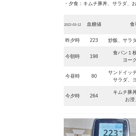
・夕食：キムチ豚丼、サラダ、
血糖値
食
2022-03-12
昨夕時
223
炒飯、サラ
食パン１
今朝時
198
ヨー
サンドイッ
今昼時
80
サラダ、
キムチ豚
今夕時
264
お澄