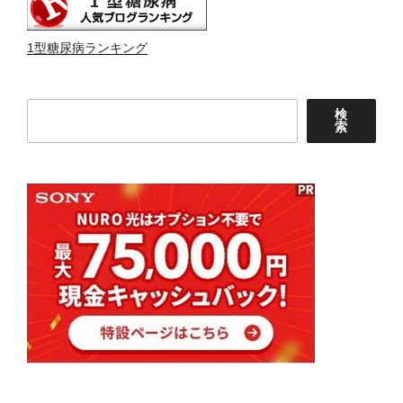
1型糖尿病ランキング
検
検
索
索