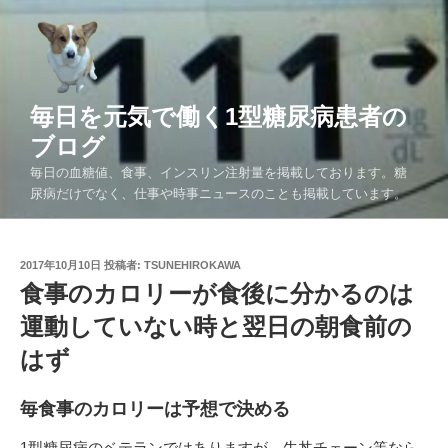
コ
ン
テ
ン
ツ
毎日を元気で働く1型糖尿病患者の
へ
ブログ
ス
毎日の血糖値、食事、インスリン注射量を掲載しております。糖
キ
尿病だけでなく、仕事や時事ニュースのことも掲載しています。
ッ
プ
投
2017年10月10日
投稿者:
TSUNEHIROKAWA
稿
食事のカロリーが食後に分かるのは
日:
運動していない時と翌日の朝食前の
はず
毎食事のカロリーは予想で決める
1型糖尿病のベテランではありますが、牛丼チェーン等なら