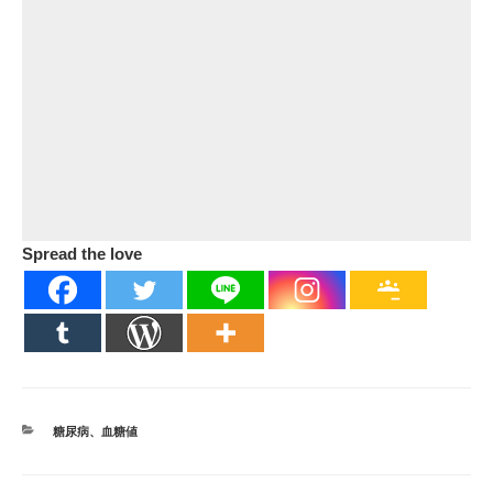
Spread the love
カ
糖尿病
、
血糖値
テ
ゴ
リ