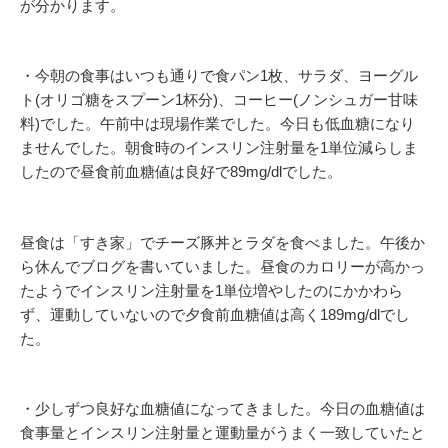
が分かります。
・今朝の食事はいつも通りで食パン1枚、サラダ、ヨーグル
ト(オリゴ糖をスプーン1杯分)、コーヒー(ノンシュガー甘味
料)でした。午前中は現場作業でした。今日も低血糖になり
ませんでした。朝食時のインスリン注射量を1単位減らしま
したので昼食前血糖値は良好で89mg/dlでした。
昼食は「すき家」でチーズ豚丼とラダを食べました。午後か
ら休んでブログを書いていました。昼食のカロリーが高かっ
たようでインスリン注射量を1単位増やしたのにかかわら
ず、運動していないので夕食前血糖値は高く189mg/dlでし
た。
・少しずつ良好な血糖値になってきました。今日の血糖値は
食事量とインスリン注射量と運動量がうまく一致していたと