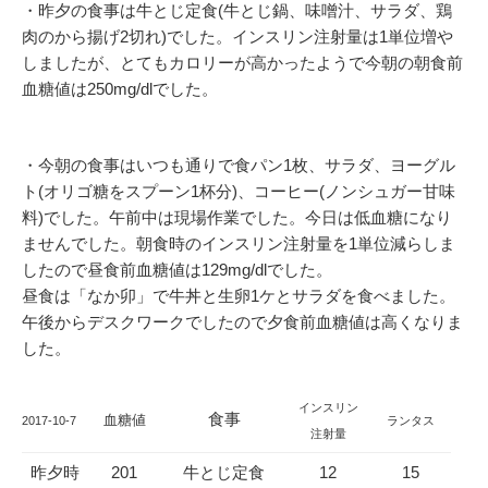
・昨夕の食事は牛とじ定食(牛とじ鍋、味噌汁、サラダ、鶏
肉のから揚げ2切れ)でした。インスリン注射量は1単位増や
しましたが、とてもカロリーが高かったようで今朝の朝食前
血糖値は250mg/dlでした。
・今朝の食事はいつも通りで食パン1枚、サラダ、ヨーグル
ト(オリゴ糖をスプーン1杯分)、コーヒー(ノンシュガー甘味
料)でした。午前中は現場作業でした。今日は低血糖になり
ませんでした。朝食時のインスリン注射量を1単位減らしま
したので昼食前血糖値は129mg/dlでした。
昼食は「なか卯」で牛丼と生卵1ケとサラダを食べました。
午後からデスクワークでしたので夕食前血糖値は高くなりま
した。
インスリン
食事
血糖値
2017-10-7
ランタス
注射量
昨夕時
201
牛とじ定食
12
15