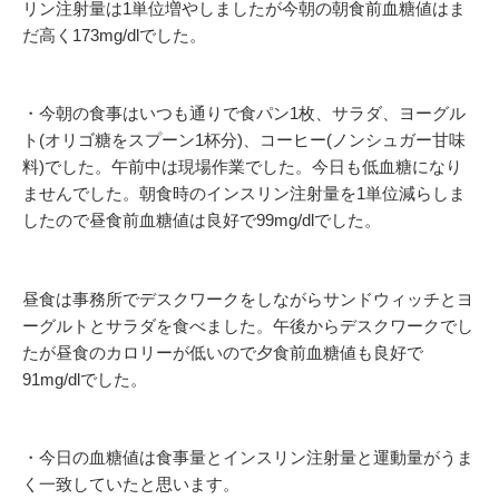
リン注射量は1単位増やしましたが今朝の朝食前血糖値はま
だ高く173mg/dlでした。
・今朝の食事はいつも通りで食パン1枚、サラダ、ヨーグル
ト(オリゴ糖をスプーン1杯分)、コーヒー(ノンシュガー甘味
料)でした。午前中は現場作業でした。今日も低血糖になり
ませんでした。朝食時のインスリン注射量を1単位減らしま
したので昼食前血糖値は良好で99mg/dlでした。
昼食は事務所でデスクワークをしながらサンドウィッチとヨ
ーグルトとサラダを食べました。午後からデスクワークでし
たが昼食のカロリーが低いので夕食前血糖値も良好で
91mg/dlでした。
・今日の血糖値は食事量とインスリン注射量と運動量がうま
く一致していたと思います。