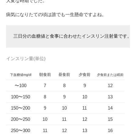
大変な時期でした。
病気になりたての頃は誰でも一生懸命ですよね。
三日分の血糖値と食事に合わせたインスリン注射量です。
インスリン量(単位)
朝食前
昼食前
夕食前
下血糖値mg/dl
夕食前または眠前
〜100
7
8
9
12
100〜150
8
9
10
13
150〜200
9
10
11
14
200〜250
10
11
12
15
250〜300
11
12
13
16