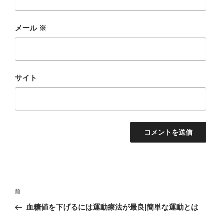
メール
※
サイト
投
前
前
稿
の
血糖値を下げるには運動療法が最良|簡単な運動とは
ナ
投