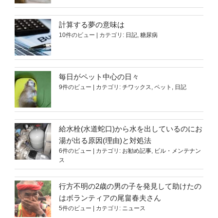
計算する夢の意味は
10件のビュー
|
カテゴリ:
日記
,
糖尿病
毎日がペット中心の日々
9件のビュー
|
カテゴリ:
チワックス
,
ペット
,
日記
給水栓(水道蛇口)から水を出しているのにお
湯が出る原因(理由)と対処法
6件のビュー
|
カテゴリ:
お勧め記事
,
ビル・メンテナン
ス
行方不明の2歳の男の子を発見して助けたの
はボランティアの尾畠春夫さん
5件のビュー
|
カテゴリ:
ニュース