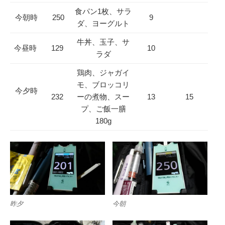
食パン1枚、サラ
今朝時
250
9
ダ、ヨーグルト
牛丼、玉子、サ
今昼時
129
10
ラダ
鶏肉、ジャガイ
モ、ブロッコリ
今夕時
232
ーの煮物、スー
13
15
プ、ご飯一膳
180g
昨夕
今朝