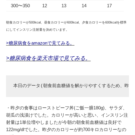
300〜350
12
13
14
17
朝食カロリーが500kcal、昼食カロリーが600kcal、夕食カロリーを600kcalを標準
にしてインスリン注射量を決めています。
>糖尿病食をamazonで見てみる。
>糖尿病食を楽天市場で見てみる。
本日のデータ(朝食前血糖値を解かりやすくするため、昨夕
・昨夕の食事はローストビーフ丼(ご飯一膳180g)、サラダ、
胡瓜の浅漬けでした。カロリーが高いと思い、インスリン注
射量は1単位増やしましたが今朝の朝食前血糖値は良好で
122mg/dlでした。昨夕のカロリーが約700キロカロリーなの