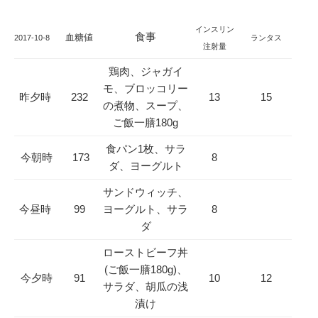
インスリン
食事
血糖値
2017-10-8
ランタス
注射量
鶏肉、ジャガイ
モ、ブロッコリー
昨夕時
232
13
15
の煮物、スープ、
ご飯一膳180g
食パン1枚、サラ
今朝時
173
8
ダ、ヨーグルト
サンドウィッチ、
今昼時
99
ヨーグルト、サラ
8
ダ
ローストビーフ丼
(ご飯一膳180g)、
今夕時
91
10
12
サラダ、胡瓜の浅
漬け