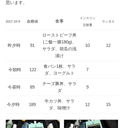
思います。
インスリン
食事
血糖値
2017-10-9
ランタス
注射量
ローストビーフ丼
(ご飯一膳180g)、
昨夕時
91
10
12
サラダ、胡瓜の浅
漬け
食パン1枚、サラ
今朝時
122
7
ダ、ヨーグルト
チーズ豚丼、サラ
今昼時
89
9
ダ
牛カツ丼、サラ
今夕時
189
12
15
ダ、味噌汁