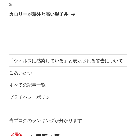
ビ
稿
次
次
ゲ
の
カロリーが意外と高い親子丼
投
ー
稿
シ
ョ
ン
「ウィルスに感染している」と表示される警告について
ごあいさつ
すべての記事一覧
プライバシーポリシー
当ブログのランキングが分かります