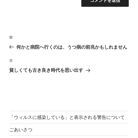
投
前
前
稿
の
何かと病院へ行くのは、うつ病の前兆かもしれません
ナ
投
ビ
稿
次
次
ゲ
の
貧しくても古き良き時代を思い出す
投
ー
稿
シ
ョ
ン
「ウィルスに感染している」と表示される警告について
ごあいさつ