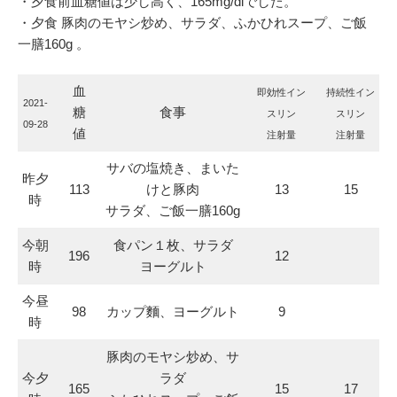
・夕食前血糖値は少し高く、165mg/dlでした。
・夕食 豚肉のモヤシ炒め、サラダ、ふかひれスープ、ご飯
一膳160g 。
血
即効性イン
持続性イン
2021-
糖
食事
スリン
スリン
09-28
値
注射量
注射量
サバの塩焼き、まいた
昨夕
113
けと豚肉
13
15
時
サラダ、ご飯一膳160g
今朝
食パン１枚、サラダ
196
12
時
ヨーグルト
今昼
98
カップ麵、ヨーグルト
9
時
豚肉のモヤシ炒め、サ
今夕
ラダ
165
15
17