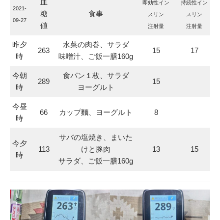
血
即効性イン
持続性イン
2021-
糖
食事
スリン
スリン
09-27
値
注射量
注射量
昨夕
水菜の肉巻、サラダ
263
15
17
時
味噌汁、ご飯一膳160g
今朝
食パン１枚、サラダ
289
15
時
ヨーグルト
今昼
66
カップ麵、ヨーグルト
8
時
サバの塩焼き、まいた
今夕
113
けと豚肉
13
15
時
サラダ、ご飯一膳160g