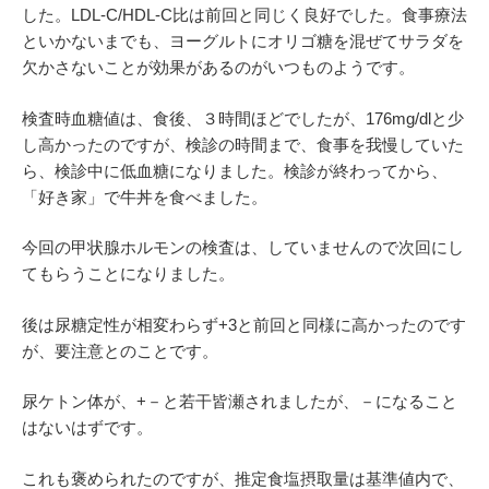
した。LDL-C/HDL-C比は前回と同じく良好でした。食事療法
といかないまでも、ヨーグルトにオリゴ糖を混ぜてサラダを
欠かさないことが効果があるのがいつものようです。
検査時血糖値は、食後、３時間ほどでしたが、176mg/dlと少
し高かったのですが、検診の時間まで、食事を我慢していた
ら、検診中に低血糖になりました。検診が終わってから、
「好き家」で牛丼を食べました。
今回の甲状腺ホルモンの検査は、していませんので次回にし
てもらうことになりました。
後は尿糖定性が相変わらず+3と前回と同様に高かったのです
が、要注意とのことです。
尿ケトン体が、+－と若干皆瀬されましたが、－になること
はないはずです。
これも褒められたのですが、推定食塩摂取量は基準値内で、