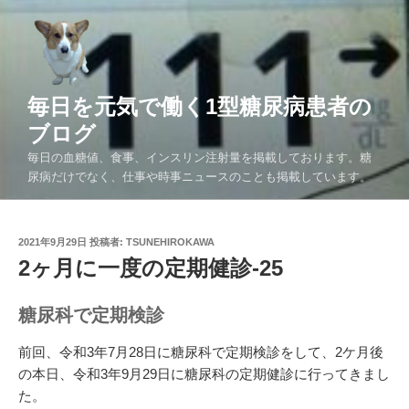
コ
ン
テ
ン
ツ
毎日を元気で働く1型糖尿病患者の
へ
ブログ
ス
毎日の血糖値、食事、インスリン注射量を掲載しております。糖
キ
尿病だけでなく、仕事や時事ニュースのことも掲載しています。
ッ
プ
投
2021年9月29日
投稿者:
TSUNEHIROKAWA
稿
2ヶ月に一度の定期健診-25
日:
糖尿科で定期検診
前回、令和3年7月28日に糖尿科で定期検診をして、2ケ月後
の本日、令和3年9月29日に糖尿科の定期健診に行ってきまし
た。