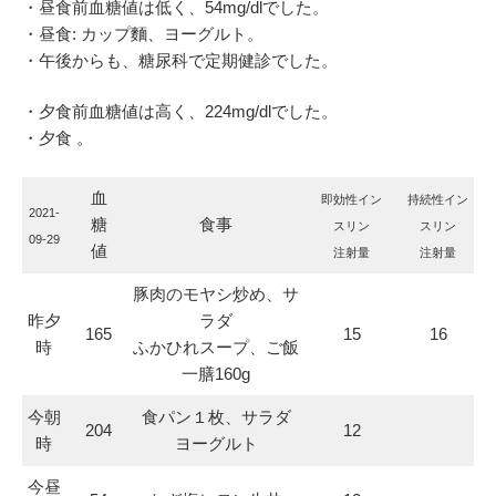
・昼食前血糖値は低く、54mg/dlでした。
・昼食: カップ麵、ヨーグルト。
・午後からも、糖尿科で定期健診でした。
・夕食前血糖値は高く、224mg/dlでした。
・夕食 。
血
即効性イン
持続性イン
2021-
糖
食事
スリン
スリン
09-29
値
注射量
注射量
豚肉のモヤシ炒め、サ
昨夕
ラダ
165
15
16
時
ふかひれスープ、ご飯
一膳160g
今朝
食パン１枚、サラダ
204
12
時
ヨーグルト
今昼