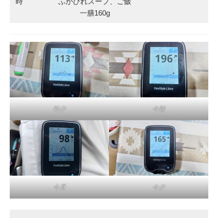
時
ふかひれスープ、ご飯
一膳160g
昨夕
今朝
今昼
今夕