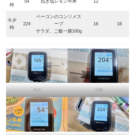
54
ねぎ塩レモン牛丼
12
時
ベーコンのコンソメス
今夕
224
ープ
16
18
時
サラダ、ご飯一膳160g
昨夕
今朝