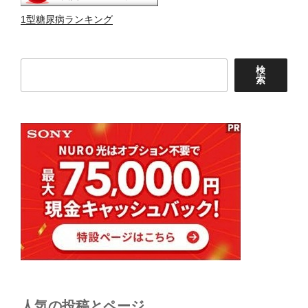
1型糖尿病ランキング
検
検
索
索
人気の投稿とページ