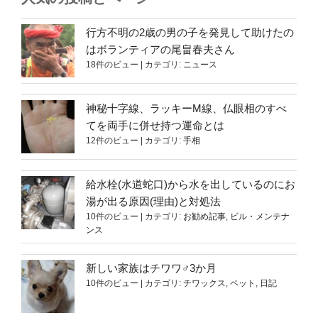
行方不明の2歳の男の子を発見して助けたの
はボランティアの尾畠春夫さん
18件のビュー
|
カテゴリ:
ニュース
神秘十字線、ラッキーM線、仏眼相のすべ
てを両手に併せ持つ運命とは
12件のビュー
|
カテゴリ:
手相
給水栓(水道蛇口)から水を出しているのにお
湯が出る原因(理由)と対処法
10件のビュー
|
カテゴリ:
お勧め記事
,
ビル・メンテナ
ンス
新しい家族はチワワ♂3か月
10件のビュー
|
カテゴリ:
チワックス
,
ペット
,
日記