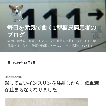
コ
ン
テ
ン
ツ
毎日を元気で働く1型糖尿病患者の
へ
ブログ
ス
毎日の血糖値、食事、インスリン注射量を掲載しております。糖
キ
尿病だけでなく、仕事や時事ニュースのことも掲載しています。
ッ
プ
日:
2024年12月9日
投
2024年12月9日
稿
誤って古いインスリンを注射したら、低血糖
日:
が止まらなくなりました