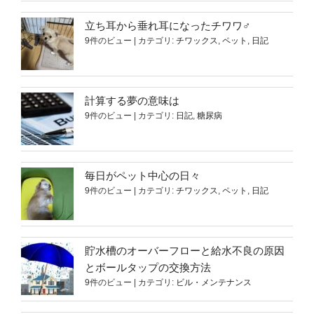
立ち耳から垂れ耳になったチワワ♂
9件のビュー
|
カテゴリ:
チワックス
,
ペット
,
日記
計算する夢の意味は
9件のビュー
|
カテゴリ:
日記
,
糖尿病
毎日がペット中心の日々
9件のビュー
|
カテゴリ:
チワックス
,
ペット
,
日記
貯水槽のオーバーフローと給水不良の原因
とボールタップの交換方法
9件のビュー
|
カテゴリ:
ビル・メンテナンス