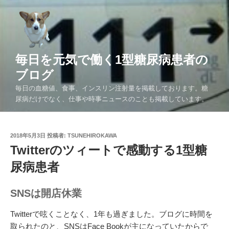
コ
ン
テ
ン
ツ
毎日を元気で働く1型糖尿病患者の
へ
ブログ
ス
毎日の血糖値、食事、インスリン注射量を掲載しております。糖
キ
尿病だけでなく、仕事や時事ニュースのことも掲載しています。
ッ
プ
投
2018年5月3日
投稿者:
TSUNEHIROKAWA
稿
Twitterのツィートで感動する1型糖
日:
尿病患者
SNSは開店休業
Twitterで呟くことなく、1年も過ぎました。ブログに時間を
取られたのと、SNSはFace Bookが主になっていたからで