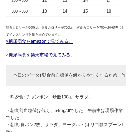
12
13
14
17
250〜300
13
14
15
18
300〜350
朝食カロリーが600kcl、昼食カロリーが700kcl、夕食カロリーを700kclを標準にし
てインスリン注射量を決めています。
>糖尿病食をamazonで見てみる。
>糖尿病食を楽天市場で見てみる。
本日のデータ(朝食前血糖値を解かりやすくするため、昨夕
・昨夕食: チャンポン、炒飯100g、サラダ。
・朝食前血糖値は低く、54mg/dlでした。午前中は現場作業
でした。
・朝食:食パン2枚、サラダ、ヨーグルト(オリゴ糖スプーン1
杯)