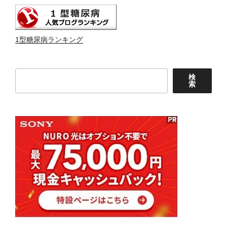
1型糖尿病ランキング
検
検
索
索