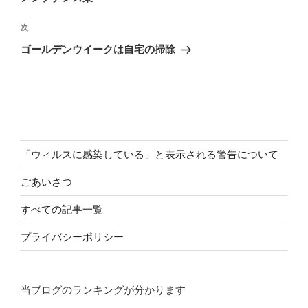
ビ
稿
ゲ
次
次
の
ー
ゴールデンウイークは自宅の掃除
投
シ
稿
ョ
ン
「ウィルスに感染している」と表示される警告について
ごあいさつ
すべての記事一覧
プライバシーポリシー
当ブログのランキングが分かります