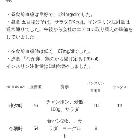
・昼食前血糖は良好で、124mg/dlでした。
・昼食:五目揚げそば、サラダ(?Kcal)。インスリン注射量は
通常通りでした。午後から会社のエアコン取り替えの準備を
していました。
・夕食前血糖値は低く、67mg/dlでした。
・夕食:「なか卯」鶏のから揚げ定食 (?Kcal)。
インスリン注射量は1単位増やしました。
インスリン
食事
血糖値
2018-05-02
ランタス
注射量
チャンポン、炒飯
昨夕時
76
10
13
100g、サラダ
食パン2枚、、サ
今朝時
54
ラダ、ヨーグル
8
ト