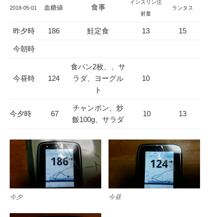
インスリン注
食事
血糖値
2018-05-01
ランタス
射量
昨夕時
186
鮭定食
13
15
今朝時
食パン2枚、、サ
今昼時
124
ラダ、ヨーグル
10
ト
チャンポン、炒
今夕時
67
10
13
飯100g、サラダ
今夕
今昼