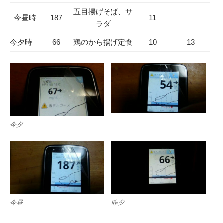
五目揚げそば、サ
今昼時
187
11
ラダ
今夕時
66
鶏のから揚げ定食
10
13
今夕
今昼
昨夕