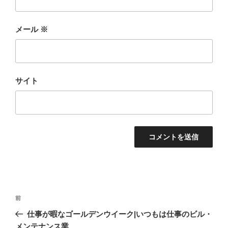
メール
※
サイト
投
前
前
稿
の
仕事が暇なゴールデンウイーク|いつもは仕事のビル・
ナ
投
メンテナンス業