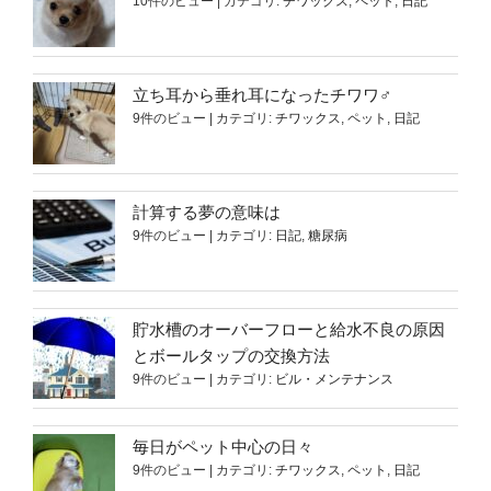
10件のビュー
|
カテゴリ:
チワックス
,
ペット
,
日記
立ち耳から垂れ耳になったチワワ♂
9件のビュー
|
カテゴリ:
チワックス
,
ペット
,
日記
計算する夢の意味は
9件のビュー
|
カテゴリ:
日記
,
糖尿病
貯水槽のオーバーフローと給水不良の原因
とボールタップの交換方法
9件のビュー
|
カテゴリ:
ビル・メンテナンス
毎日がペット中心の日々
9件のビュー
|
カテゴリ:
チワックス
,
ペット
,
日記