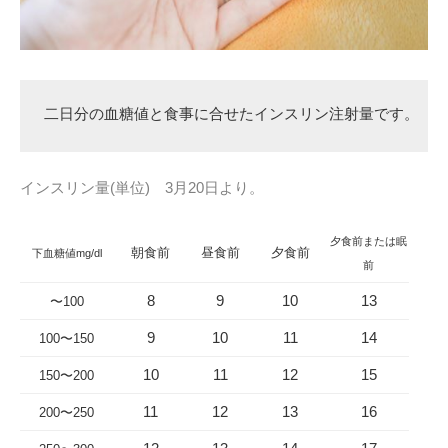
二日分の血糖値と食事に合せたインスリン注射量です。
インスリン量(単位) 3月20日より。
夕食前または眠
朝食前
昼食前
夕食前
下血糖値mg/dl
前
8
9
10
13
〜100
9
10
11
14
100〜150
10
11
12
15
150〜200
11
12
13
16
200〜250