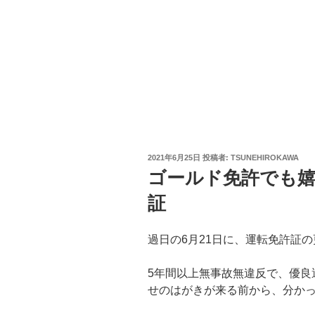
投
2021年6月25日
投稿者:
TSUNEHIROKAWA
稿
ゴールド免許でも
日:
証
過日の6月21日に、運転免許証
5年間以上無事故無違反で、優良
せのはがきが来る前から、分か