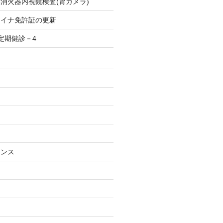
消火器内視鏡検査(胃カメラ)
マイナ免許証の更新
定期健診－4
ナンス