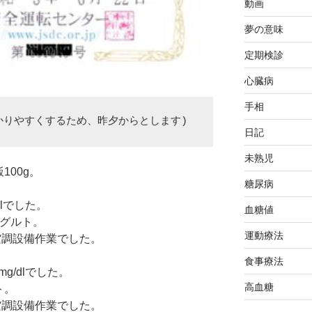
動画
夢の意味
定期検診
心臓病
手相
かりやすくするため、昨夕からとします)
日記
未熟児
100g。
糖尿病
dlでした。
血糖値
ーグルト。
運動療法
空調設備作業でした。
食事療法
g/dlでした。
高血糖
ト。
空調設備作業でした。