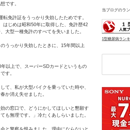
感想です。
当ブログのラ
運転免許証をうっかり失効したためです。
、はじめは昭和50年に取得した、免許歴42
許、大型一種免許のすべてを失いました。
1型糖尿病ラン
のうっかり失効したときに、15年間以上
検
索
0年以上で、スーパーSDカードというもの
とです。
として、私が大型バイクを乗っていた時や、
青春か消え失せました。
失効の窓口で、どうにかしてほしいと懇願す
っても無理です。」冷たくあしらいました。
員会と警察を恨みました。理由にならないと