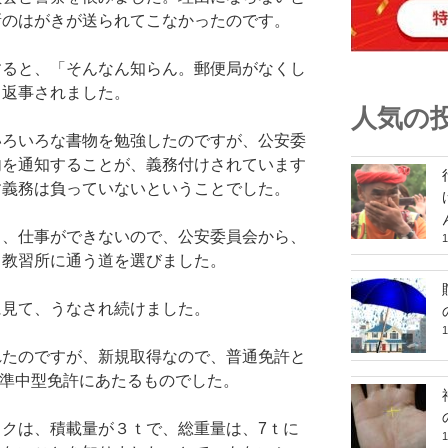
新のはがきが送られてこなかったのです。
すると、「そんなん知らん。郵便局がなくし
と返事されました。
人気の
いろいろな書物を勉強したのですが、公安委
内を通知することが、義務付けされています
す義務は負っていないということでした。
と、仕事ができないので、公安委員会から、
、教習所に通う道を選びました。
に見て、うなされ続けました。
れたのですが、新規取得なので、普通免許と
の準中型免許にあたるものでした。
クは、積載量が３ｔで、総重量は、7ｔに