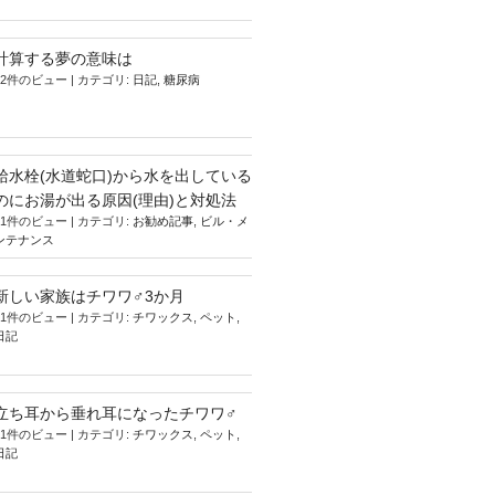
計算する夢の意味は
12件のビュー
|
カテゴリ:
日記
,
糖尿病
給水栓(水道蛇口)から水を出している
のにお湯が出る原因(理由)と対処法
11件のビュー
|
カテゴリ:
お勧め記事
,
ビル・メ
ンテナンス
新しい家族はチワワ♂3か月
11件のビュー
|
カテゴリ:
チワックス
,
ペット
,
日記
立ち耳から垂れ耳になったチワワ♂
11件のビュー
|
カテゴリ:
チワックス
,
ペット
,
日記