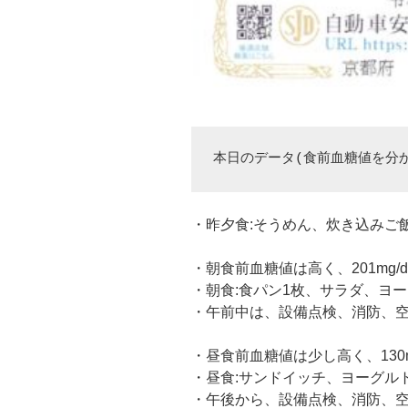
本日のデータ(食前血糖値を分
・昨夕食:そうめん、炊き込みご飯
・朝食前血糖値は高く、201mg/
・朝食:食パン1枚、サラダ、ヨ
・午前中は、設備点検、消防、
・昼食前血糖値は少し高く、130m
・昼食:サンドイッチ、ヨーグル
・午後から、設備点検、消防、