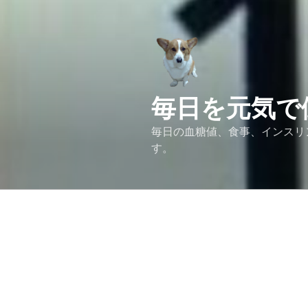
コ
ン
テ
ン
ツ
へ
毎日を元気で
ス
キ
毎日の血糖値、食事、インスリ
ッ
す。
プ