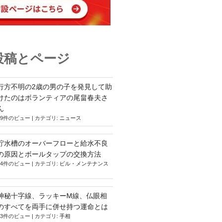
投稿とページ
行方不明の2歳の男の子を発見して助
けたのはボランティアの尾畠春夫さ
ん
19件のビュー
|
カテゴリ:
ニュース
貯水槽のオーバーフローと給水不良
の原因とボールタップの交換方法
14件のビュー
|
カテゴリ:
ビル・メンテナンス
神秘十字線、ラッキーM線、仏眼相
のすべてを両手に併せ持つ運命とは
13件のビュー
|
カテゴリ:
手相