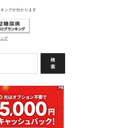
ンキングが分かります
キング
検
索