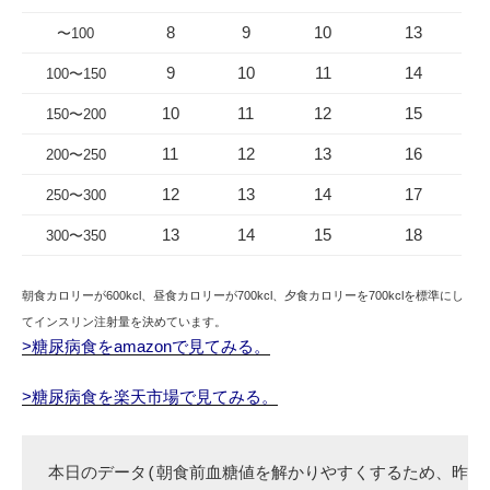
8
9
10
13
〜100
9
10
11
14
100〜150
10
11
12
15
150〜200
11
12
13
16
200〜250
12
13
14
17
250〜300
13
14
15
18
300〜350
朝食カロリーが600kcl、昼食カロリーが700kcl、夕食カロリーを700kclを標準にし
てインスリン注射量を決めています。
>糖尿病食をamazonで見てみる。
>糖尿病食を楽天市場で見てみる。
本日のデータ(朝食前血糖値を解かりやすくするため、昨夕