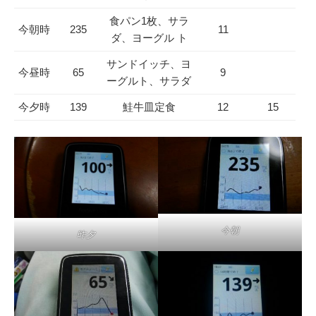
食パン1枚、サラ
今朝時
235
11
ダ、ヨーグル ト
サンドイッチ、ヨ
今昼時
65
9
ーグルト、サラダ
今夕時
139
鮭牛皿定食
12
15
今朝
昨夕