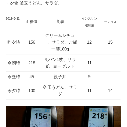
・夕食:釜玉うどん、サラダ。
2019
-5-11
インスリン
食事
血糖値
ランタス
注射量
クリームシチュ
昨夕時
156
ー、サラダ、ご飯
12
15
一膳180g
食パン1枚、サラ
今朝時
218
11
ダ、ヨーグル ト
今昼時
45
親子丼
9
釜玉うどん、サラ
今夕時
100
11
14
ダ