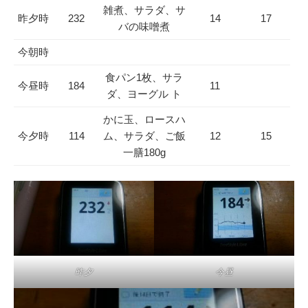
雑煮、サラダ、サ
昨夕時
232
14
17
バの味噌煮
今朝時
食パン1枚、サラ
今昼時
184
11
ダ、ヨーグル ト
かに玉、ロースハ
今夕時
114
ム、サラダ、ご飯
12
15
一膳180g
昨夕
今昼