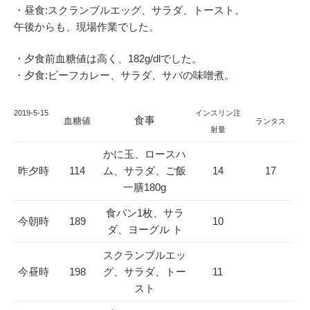
・昼食:スクランブルエッグ、サラダ、トースト。
午後からも、現場作業でした。
・夕食前血糖値は高く、182g/dlでした。
・夕食:ビーフカレー、サラダ、サバの味噌煮。
2019
-5-15
インスリン注
食事
血糖値
ランタス
射量
かに玉、ロースハ
昨夕時
114
ム、サラダ、ご飯
14
17
一膳180g
食パン1枚、サラ
今朝時
189
10
ダ、ヨーグル ト
スクランブルエッ
今昼時
198
グ、サラダ、トー
11
スト