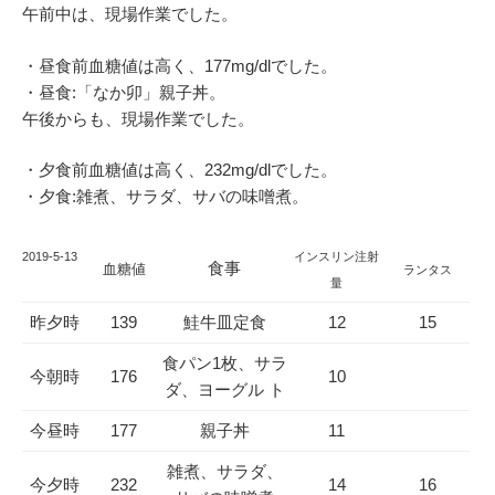
午前中は、現場作業でした。
・昼食前血糖値は高く、177mg/dlでした。
・昼食:「なか卯」親子丼。
午後からも、現場作業でした。
・夕食前血糖値は高く、232mg/dlでした。
・夕食:雑煮、サラダ、サバの味噌煮。
2019
-5-13
インスリン注射
食事
血糖値
ランタス
量
昨夕時
139
鮭牛皿定食
12
15
食パン1枚、サラ
今朝時
176
10
ダ、ヨーグル ト
今昼時
177
親子丼
11
雑煮、サラダ、
今夕時
232
14
16