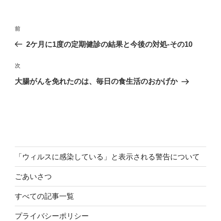
投
前
前
稿
の
2ケ月に1度の定期健診の結果と今後の対処-その10
ナ
投
ビ
稿
次
次
ゲ
の
大腸がんを免れたのは、毎日の食生活のおかげか
投
ー
稿
シ
ョ
ン
「ウィルスに感染している」と表示される警告について
ごあいさつ
すべての記事一覧
プライバシーポリシー