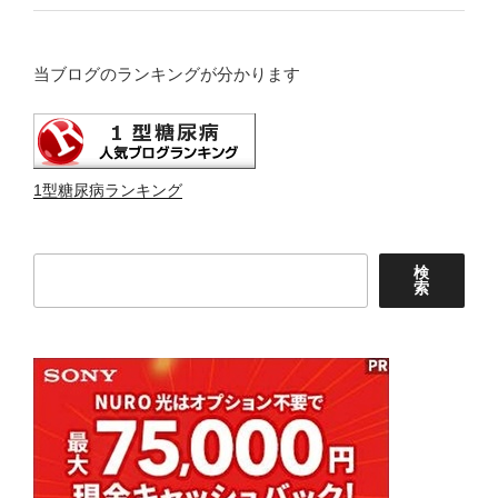
当ブログのランキングが分かります
1型糖尿病ランキング
検
検
索
索