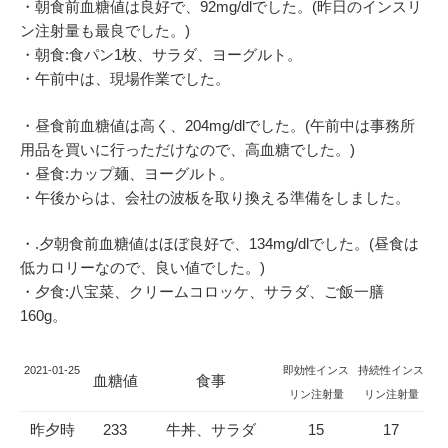
・朝食前血糖値は良好で、92mg/dlでした。(昨日のインスリ
ン注射量も最良でした。)
・朝食:食パン1枚、サラダ、ヨーグルト。
・午前中は、現場作業でした。
・昼食前血糖値は高く、204mg/dlでした。(午前中は事務所
用品を買いに行っただけなので、高血糖でした。)
・昼食:カップ麺、ヨーグルト。
・午後からは、会社の波板を取り換える準備をしました。
・.夕朝食前血糖値はほぼ良好で、134mg/dlでした。(昼食は
低カロリーなので、良い値でした。)
・夕食:八宝菜、クリームコロッケ、サラダ、ご飯一膳
160g。
2021-01-25
即効性インス
持続性インス
血糖値
食事
リン注射量
リン注射量
昨夕時
233
牛丼、サラダ
15
17