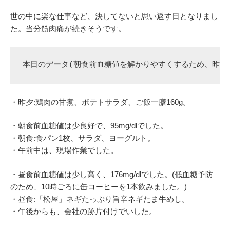
世の中に楽な仕事など、決してないと思い返す日となりまし
た。当分筋肉痛が続きそうです。
本日のデータ(朝食前血糖値を解かりやすくするため、昨夕
・昨夕:鶏肉の甘煮、ポテトサラダ、ご飯一膳160g。
・朝食前血糖値は少良好で、95mg/dlでした。
・朝食:食パン1枚、サラダ、ヨーグルト。
・午前中は、現場作業でした。
・昼食前血糖値は少し高く、176mg/dlでした。(低血糖予防
のため、10時ごろに缶コーヒーを1本飲みました。)
・昼食:「松屋」ネギたっぷり旨辛ネギたま牛めし。
・午後からも、会社の跡片付けでいした。