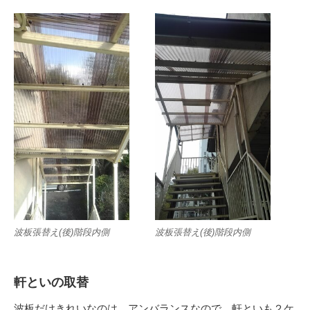
波板張替え(後)階段内側
波板張替え(後)階段内側
軒といの取替
波板だけきれいなのは、アンバランスなので、軒といも２ケ