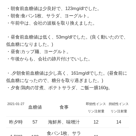
・朝食前血糖値は少良好で、123mg/dlでした。
・朝食:食パン1枚、サラダ、ヨーグルト。
・午前中は、会社の波板を取り換えました。
・昼食前血糖値は低く、53mg/dlでした。(良く動いたので、
低血糖になりました。)
・昼食:カップ麺、ヨーグルト。
・午後からも、会社の跡片付けでいした。
・.夕朝食前血糖値は少し高く、161mg/dlでした。(昼食前に
低血糖になったので、糖分を取り過ぎました。)
・夕食:鶏肉の甘煮、ポテトサラダ、ご飯一膳160g。
2021-01-27
即効性インス
持続性インス
血糖値
食事
リン注射量
リン注射量
昨夕時
57
海鮮丼、味噌汁
12
14
食パン1枚、サラ