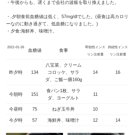
・午後からも、遅くまで会社の波板を取り換えました。
・.夕朝食前血糖値は低く、57mg/dlでした。(昼食は高カロリ
ーなのに動き過ぎて、低血糖になりました。)
・夕食:海鮮丼、味噌汁。
2021-01-26
即効性インス
持続性インス
血糖値
食事
リン注射量
リン注射量
八宝菜、クリーム
昨夕時
134
コロッケ、サラ
14
16
ダ、ご飯一膳160g
食パン1枚、サラ
今朝時
151
11
ダ、ヨーグルト
今昼時
75
ねぎ玉牛丼
10
今夕時
57
海鮮丼、味噌汁
12
14