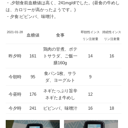
・.夕朝食前血糖値は高く、241mg/dlでした。(昼食の牛めし
は、カロリーが高かったようです。)
・夕食:ビビンバ、味噌汁。
2021-01-28
即効性インス
持続性インス
血糖値
食事
リン注射量
リン注射量
鶏肉の甘煮、ポテ
昨夕時
161
トサラダ、ご飯一
14
16
膳160g
食パン1枚、サラ
今朝時
95
9
ダ、ヨーグルト
ネギたっぷり旨辛
今昼時
176
12
ネギたま牛めし
今夕時
241
ビビンバ、味噌汁
16
18