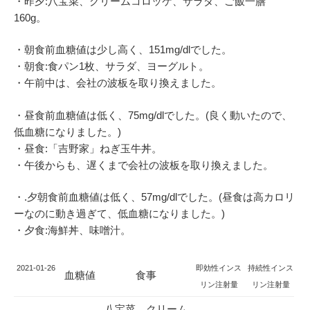
・昨夕:八宝菜、クリームコロッケ、サラダ、ご飯一膳
160g。
・朝食前血糖値は少し高く、151mg/dlでした。
・朝食:食パン1枚、サラダ、ヨーグルト。
・午前中は、会社の波板を取り換えました。
・昼食前血糖値は低く、75mg/dlでした。(良く動いたので、
低血糖になりました。)
・昼食:「吉野家」ねぎ玉牛丼。
・午後からも、遅くまで会社の波板を取り換えました。
・.夕朝食前血糖値は低く、57mg/dlでした。(昼食は高カロリ
ーなのに動き過ぎて、低血糖になりました。)
・夕食:海鮮丼、味噌汁。
2021-01-26
即効性インス
持続性インス
血糖値
食事
リン注射量
リン注射量
八宝菜、クリーム