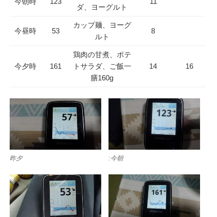
今朝時
123
11
ダ、ヨーグルト
カップ麺、ヨーグ
今昼時
53
8
ルト
鶏肉の甘煮、ポテ
今夕時
161
トサラダ、ご飯一
14
16
膳160g
昨夕
:今朝