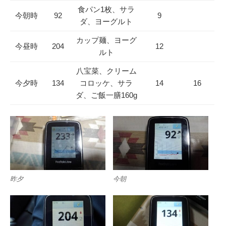
食パン1枚、サラ
今朝時
92
9
ダ、ヨーグルト
カップ麺、ヨーグ
今昼時
204
12
ルト
八宝菜、クリーム
今夕時
134
コロッケ、サラ
14
16
ダ、ご飯一膳160g
昨夕
今朝