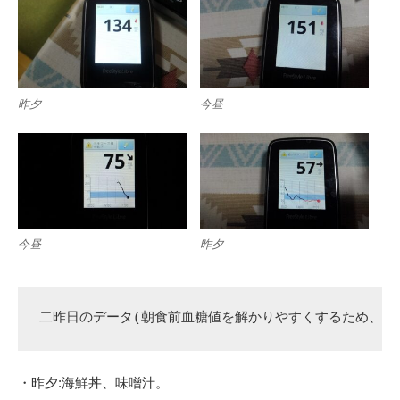
昨夕
今昼
今昼
昨夕
二昨日のデータ(朝食前血糖値を解かりやすくするため、昨
・昨夕:海鮮丼、味噌汁。