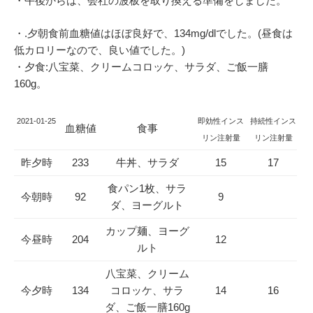
・午後からは、会社の波板を取り換える準備をしました。
・.夕朝食前血糖値はほぼ良好で、134mg/dlでした。(昼食は
低カロリーなので、良い値でした。)
・夕食:八宝菜、クリームコロッケ、サラダ、ご飯一膳
160g。
2021-01-25
即効性インス
持続性インス
血糖値
食事
リン注射量
リン注射量
昨夕時
233
牛丼、サラダ
15
17
食パン1枚、サラ
今朝時
92
9
ダ、ヨーグルト
カップ麺、ヨーグ
今昼時
204
12
ルト
八宝菜、クリーム
今夕時
134
コロッケ、サラ
14
16
ダ、ご飯一膳160g