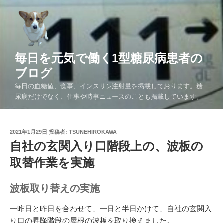
コ
ン
テ
ン
ツ
毎日を元気で働く1型糖尿病患者の
へ
ブログ
ス
毎日の血糖値、食事、インスリン注射量を掲載しております。糖
キ
尿病だけでなく、仕事や時事ニュースのことも掲載しています。
ッ
プ
投
2021年1月29日
投稿者:
TSUNEHIROKAWA
稿
自社の玄関入り口階段上の、波板の
日:
取替作業を実施
波板取り替えの実施
一昨日と昨日を合わせて、一日と半日かけて、自社の玄関入
り口の昇降階段の屋根の波板を取り換えました。