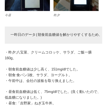
今昼
昨夕
一昨日のデータ(朝食前血糖値を解かりやすくするため、昨
・昨夕:八宝菜、クリームコロッケ、サラダ、ご飯一膳
160g。
・朝食前血糖値は少し高く、151mg/dlでした。
・朝食:食パン1枚、サラダ、ヨーグルト。
・午前中は、会社の波板を取り換えました。
・昼食前血糖値は低く、75mg/dlでした。(良く動いたので、
低血糖になりました。)
・昼食:「吉野家」ねぎ玉牛丼。