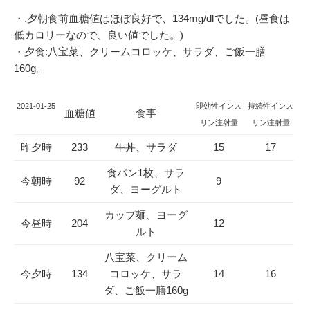
・.夕朝食前血糖値はほぼ良好で、134mg/dlでした。(昼食は
低カロリーなので、良い値でした。)
・夕食:八宝菜、クリームコロッケ、サラダ、ご飯一膳
160g。
2021-01-25
即効性インス
持続性インス
血糖値
食事
リン注射量
リン注射量
昨夕時
233
牛丼、サラダ
15
17
食パン1枚、サラ
今朝時
92
9
ダ、ヨーグルト
カップ麺、ヨーグ
今昼時
204
12
ルト
八宝菜、クリーム
今夕時
134
コロッケ、サラ
14
16
ダ、ご飯一膳160g