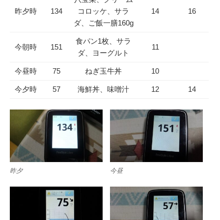
昨夕時
134
コロッケ、サラ
14
16
ダ、ご飯一膳160g
食パン1枚、サラ
今朝時
151
11
ダ、ヨーグルト
今昼時
75
ねぎ玉牛丼
10
今夕時
57
海鮮丼、味噌汁
12
14
昨夕
今昼