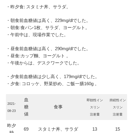
・昨夕食: スタミナ丼、サラダ。
・朝食前血糖値は高く、229mg/dlでした。
・朝食:食パン1枚、サラダ、ヨーグルト。
・午前中は、現場作業でした。
・昼食前血糖値は高く、290mg/dlでした。
・昼食:カップ麵、ヨーグルト 。
・午後からは、デスクワークでした。
・夕食前血糖値は少し高く、179mg/dlでした。
・夕食: コロッケ、野菜炒め、ご飯一膳160g 。
血
即効性イン
持続性イン
2021-
糖
食事
スリン
スリン
08-23
値
注射量
注射量
昨夕
69
スタミナ丼、サラダ
13
15
時