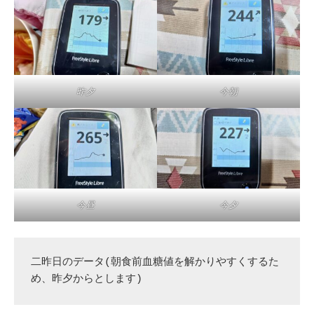
今朝
昨夕
今夕
今昼
二昨日のデータ(朝食前血糖値を解かりやすくするた
め、昨夕からとします)