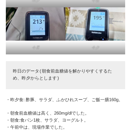
昨夕
今朝
今昼
今夕
昨日のデータ(朝食前血糖値を解かりやすくするた
め、昨夕からとします)
・昨夕食: 酢豚、サラダ、ふかひれスープ、ご飯一膳160g。
・朝食前血糖値は高く、260mg/dlでした。
・朝食:食パン1枚、サラダ、ヨーグルト。
・午前中は、現場作業でした。