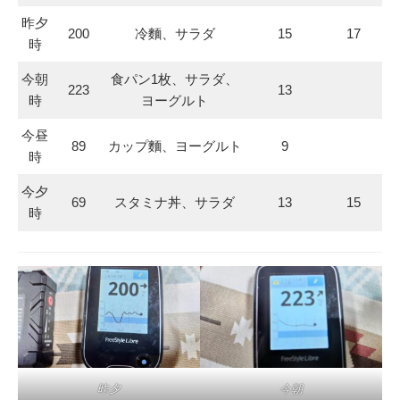
昨夕
200
冷麵、サラダ
15
17
時
今朝
食パン1枚、サラダ、
223
13
時
ヨーグルト
今昼
89
カップ麵、ヨーグルト
9
時
今夕
69
スタミナ丼、サラダ
13
15
時
昨夕
今朝