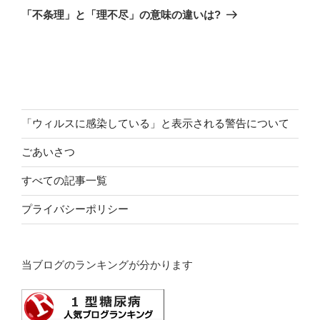
の
ー
「不条理」と「理不尽」の意味の違いは?
投
シ
稿
ョ
ン
「ウィルスに感染している」と表示される警告について
ごあいさつ
すべての記事一覧
プライバシーポリシー
当ブログのランキングが分かります