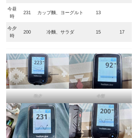
今昼
231
カップ麵、ヨーグルト
13
時
今夕
200
冷麵、サラダ
15
17
時
昨夕
今朝