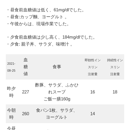
・昼食前血糖値は低く、61mg/dlでした。
・昼食:カップ麵、ヨーグルト 。
・午後からは、現場作業でした。
・夕食前血糖値は少し高く、184mg/dlでした。
・夕食: 親子丼、サラダ、味噌汁 。
血
即効性イン
持続性イン
2021-
糖
食事
スリン
スリン
08-25
値
注射量
注射量
酢豚、サラダ、ふかひ
昨夕
227
れスープ
16
18
時
ご飯一膳160g
今朝
食パン1枚、サラダ、
260
14
時
ヨーグルト
今昼