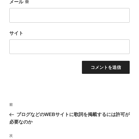
メール
※
サイト
投
前
前
稿
の
ブログなどのWEBサイトに歌詞を掲載するには許可が
ナ
投
必要なのか
ビ
稿
ゲ
次
次