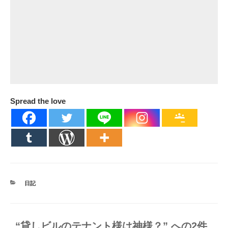
Spread the love
カ
日記
テ
ゴ
リ
ー
“貸しビルのテナント様は神様？” への2件