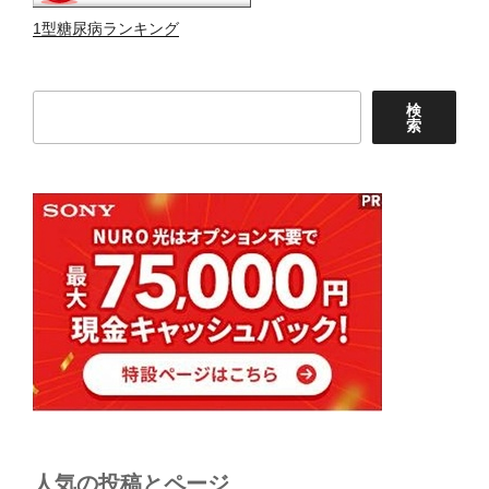
1型糖尿病ランキング
検
検
索
索
人気の投稿とページ