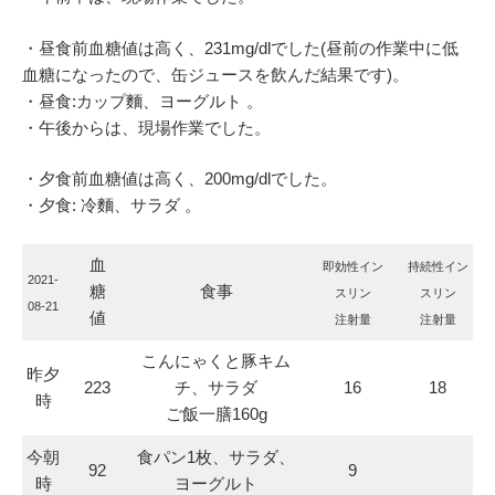
・昼食前血糖値は高く、231mg/dlでした(昼前の作業中に低
血糖になったので、缶ジュースを飲んだ結果です)。
・昼食:カップ麵、ヨーグルト 。
・午後からは、現場作業でした。
・夕食前血糖値は高く、200mg/dlでした。
・夕食: 冷麵、サラダ 。
血
即効性イン
持続性イン
2021-
糖
食事
スリン
スリン
08-21
値
注射量
注射量
こんにゃくと豚キム
昨夕
223
チ、サラダ
16
18
時
ご飯一膳160g
今朝
食パン1枚、サラダ、
92
9
時
ヨーグルト