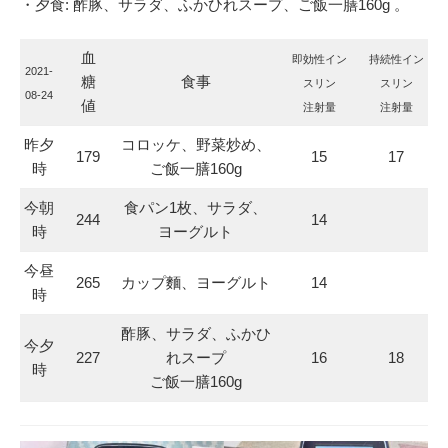
・夕食: 酢豚、サラダ、ふかひれスープ、ご飯一膳160g 。
血
即効性イン
持続性イン
2021-
糖
食事
スリン
スリン
08-24
値
注射量
注射量
昨夕
コロッケ、野菜炒め、
179
15
17
時
ご飯一膳160g
今朝
食パン1枚、サラダ、
244
14
時
ヨーグルト
今昼
265
カップ麵、ヨーグルト
14
時
酢豚、サラダ、ふかひ
今夕
227
れスープ
16
18
時
ご飯一膳160g