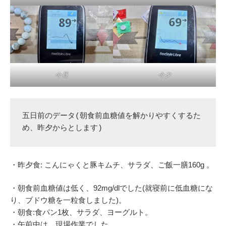
今昼
今夕
五日前のデータ(朝食前血糖値を解かりやすくするた
め、昨夕からとします)
・昨夕食: こんにゃくと豚キムチ、サラダ、ご飯一膳160g 。
・朝食前血糖値は低く、92mg/dlでした(就寝前に低血糖にな
り、ブドウ糖を一粒食しました)。
・朝食:食パン1枚、サラダ、ヨーグルト。
・午前中は、現場作業でした。