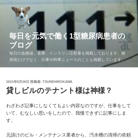
コ
ン
テ
ン
ツ
毎日を元気で働く1型糖尿病患者の
へ
ブログ
ス
毎日の血糖値、食事、インスリン注射量を掲載しております。糖
キ
尿病だけでなく、仕事や時事ニュースのことも掲載しています。
ッ
プ
投
2021年8月26日
投稿者:
TSUNEHIROKAWA
稿
貸しビルのテナント様は神様？
日:
わざわざ記事にしなくてもよい内容なのですが、仕事をして
いて、むなしい思いをしたので、我慢できずに記事にしま
す。
元請けのビル・メンテナンス業者から、汚水槽の清掃の依頼