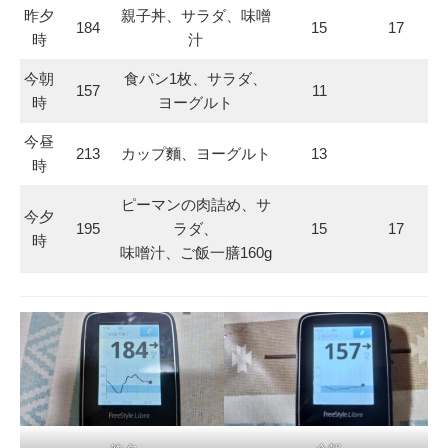
昨夕
親子丼、サラダ、味噌
184
15
17
時
汁
今朝
食パン1枚、サラダ、
157
11
時
ヨーグルト
今昼
213
カップ麵、ヨーグルト
13
時
ピーマンの肉詰め、サ
今夕
195
ラダ、
15
17
時
味噌汁、ご飯一膳160g