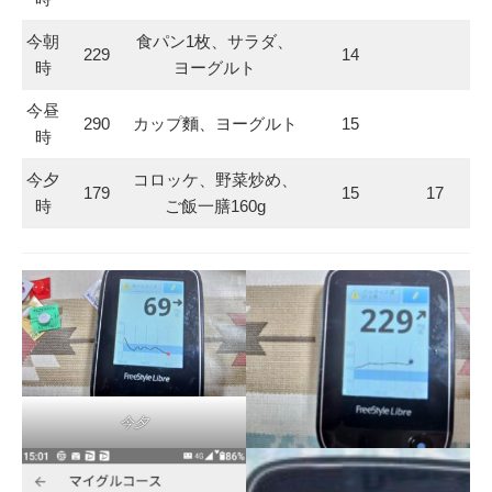
今朝
食パン1枚、サラダ、
229
14
時
ヨーグルト
今昼
290
カップ麵、ヨーグルト
15
時
今夕
コロッケ、野菜炒め、
179
15
17
時
ご飯一膳160g
今夕