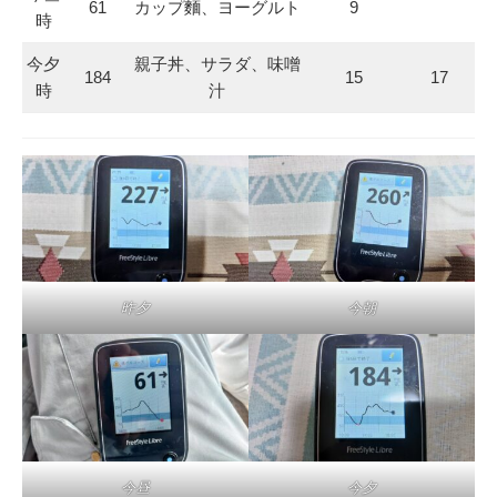
61
カップ麵、ヨーグルト
9
時
今夕
親子丼、サラダ、味噌
184
15
17
時
汁
昨夕
今朝
今昼
今夕