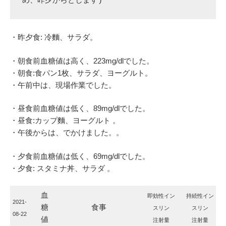
め、昨夕からとします)
・昨夕食: 冷麵、サラダ。
・朝食前血糖値は高く、223mg/dlでした。
・朝食:食パン1枚、サラダ、ヨーグルト。
・午前中は、現場作業でした。
・昼食前血糖値は低く、89mg/dlでした。
・昼食:カップ麵、ヨーグルト 。
・午後からは、でかけました。。
・夕食前血糖値は低く、69mg/dlでした。
・夕食: スタミナ丼、サラダ 。
血
即効性イン
持続性イン
2021-
糖
食事
スリン
スリン
08-22
値
注射量
注射量