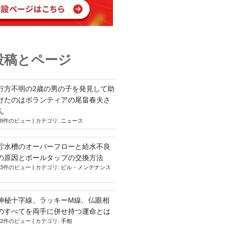
投稿とページ
行方不明の2歳の男の子を発見して助
けたのはボランティアの尾畠春夫さ
ん
18件のビュー
|
カテゴリ:
ニュース
貯水槽のオーバーフローと給水不良
の原因とボールタップの交換方法
13件のビュー
|
カテゴリ:
ビル・メンテナンス
神秘十字線、ラッキーM線、仏眼相
のすべてを両手に併せ持つ運命とは
12件のビュー
|
カテゴリ:
手相