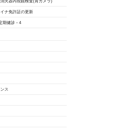
消火器内視鏡検査(胃カメラ)
マイナ免許証の更新
定期健診－4
ナンス