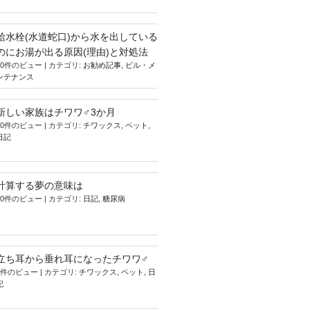
給水栓(水道蛇口)から水を出している
のにお湯が出る原因(理由)と対処法
10件のビュー
|
カテゴリ:
お勧め記事
,
ビル・メ
ンテナンス
新しい家族はチワワ♂3か月
10件のビュー
|
カテゴリ:
チワックス
,
ペット
,
日記
計算する夢の意味は
10件のビュー
|
カテゴリ:
日記
,
糖尿病
立ち耳から垂れ耳になったチワワ♂
9件のビュー
|
カテゴリ:
チワックス
,
ペット
,
日
記