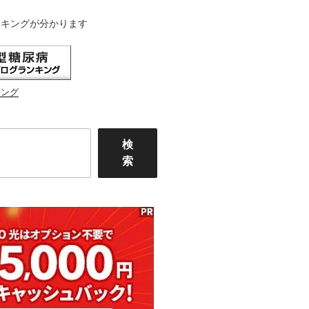
ンキングが分かります
キング
検
索