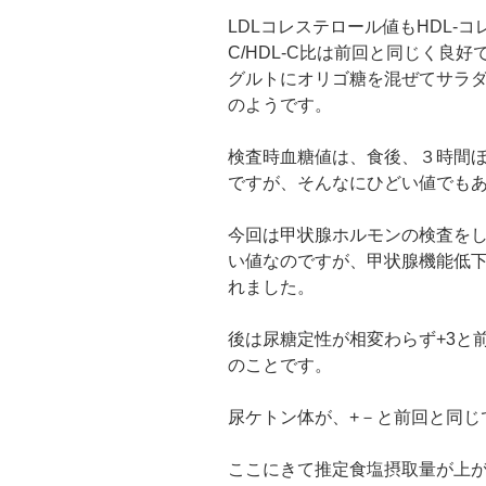
LDLコレステロール値もHDL-
C/HDL-C比は前回と同じく良
グルトにオリゴ糖を混ぜてサラ
のようです。
検査時血糖値は、食後、３時間ほど
ですが、そんなにひどい値でも
今回は甲状腺ホルモンの検査を
い値なのですが、甲状腺機能低
れました。
後は尿糖定性が相変わらず+3と
のことです。
尿ケトン体が、+－と前回と同じ
ここにきて推定食塩摂取量が上