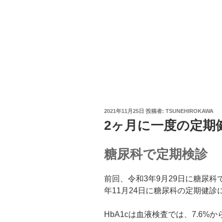
投
2021年11月25日
投稿者:
TSUNEHIROKAWA
稿
2ヶ月に一度の定期健
日:
糖尿科で定期検診
前回、令和3年9月29日に糖尿科
年11月24日に糖尿科の定期健
HbA1cは血液検査では、7.6%