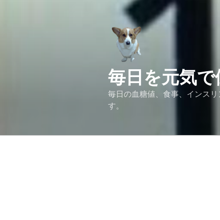
コ
ン
テ
ン
ツ
へ
毎日を元気で
ス
キ
毎日の血糖値、食事、インスリ
ッ
す。
プ