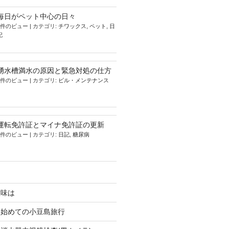
毎日がペット中心の日々
9件のビュー
|
カテゴリ:
チワックス
,
ペット
,
日
記
湧水槽満水の原因と緊急対処の仕方
5件のビュー
|
カテゴリ:
ビル・メンテナンス
運転免許証とマイナ免許証の更新
4件のビュー
|
カテゴリ:
日記
,
糖尿病
意味は
、始めての小豆島旅行