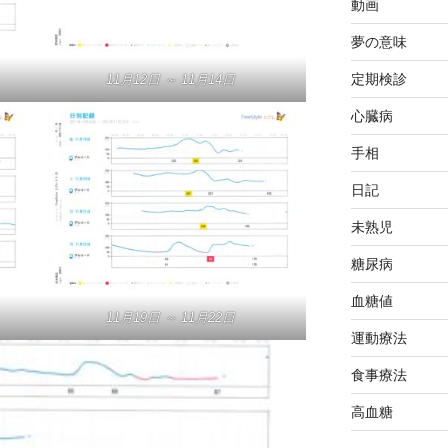
動画
夢の意味
定期検診
11月12日 ～ 11月14日
心臓病
手相
日記
未熟児
糖尿病
血糖値
11月19日 ～ 11月22日
運動療法
食事療法
高血糖