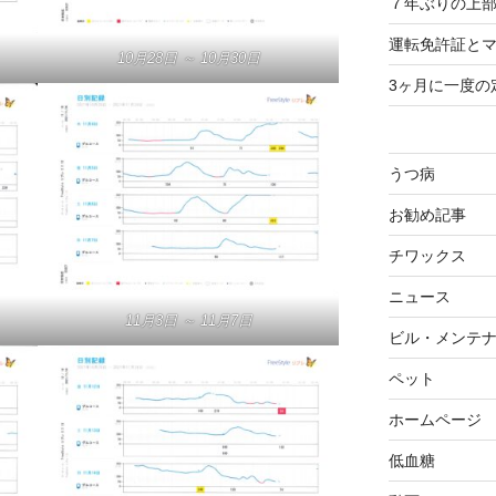
７年ぶりの上部
運転免許証と
10月28日 ～ 10月30日
3ヶ月に一度の
うつ病
お勧め記事
チワックス
ニュース
11月3日 ～ 11月7日
ビル・メンテ
ペット
ホームページ
低血糖